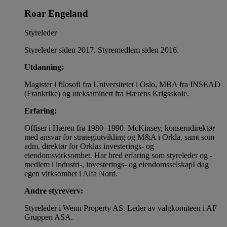
Roar Engeland
Styreleder
Styreleder siden 2017. Styremedlem siden 2016.
Utdanning:
Magister i filosofi fra Universitetet i Oslo, MBA fra INSEAD
(Frankrike) og uteksaminert fra Hærens Krigsskole.
Erfaring:
Offiser i Hæren fra 1980–1990. McKinsey, konserndirektør
med ansvar for strategiutvikling og M&A i Orkla, samt som
adm. direktør for Orklas investerings- og
eiendomsvirksomhet. Har bred erfaring som styreleder og -
medlem i industri-, investerings- og eiendomsselskapI dag
egen virksomhet i Alfa Nord.
Andre styreverv:
Styreleder i Wenn Property AS. Leder av valgkomiteen i AF
Gruppen ASA.