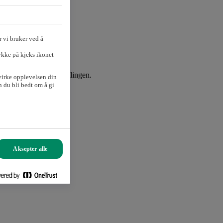
 vi bruker ved å
ykke på kjeks ikonet
gat til generalforsamlingen.
virke opplevelsen din
 du bli bedt om å gi
Aksepter alle