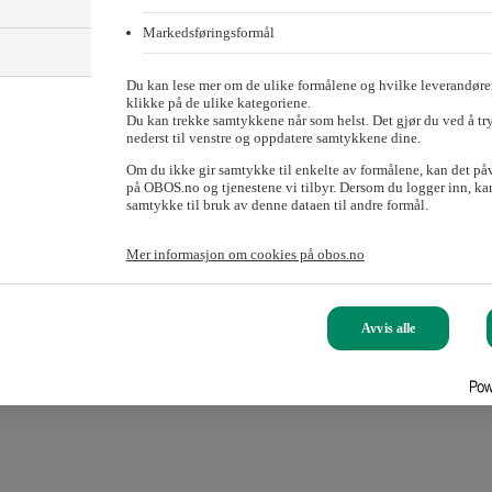
S.
Markedsføringsformål
)
Du kan lese mer om de ulike formålene og hvilke leverandører
klikke på de ulike kategoriene.
gat. Du kan bli delegat på to måter:
Du kan trekke samtykkene når som helst. Det gjør du ved å tr
nederst til venstre og oppdatere samtykkene dine.
blir valgt på årsmøtet i sitt eget borettslag.
m»: Medlemmer som ikke eier OBOS-bolig kan melde seg selv som dele
Om du ikke gir samtykke til enkelte av formålene, kan det på
på OBOS.no og tjenestene vi tilbyr. Dersom du logger inn, kan
samtykke til bruk av denne dataen til andre formål.
?
Mer informasjon om cookies på obos.no
rsamlinger i OBOS.
Avvis alle