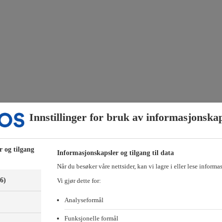
Innstillinger for bruk av informasjonska
apet og behandle ulike saker. Årets generalforsamling ble avholdt 9. j
r og tilgang
Informasjonskapsler og tilgang til data
Når du besøker våre nettsider, kan vi lagre i eller lese informa
(6)
Vi gjør dette for:
Analyseformål
er
Funksjonelle formål