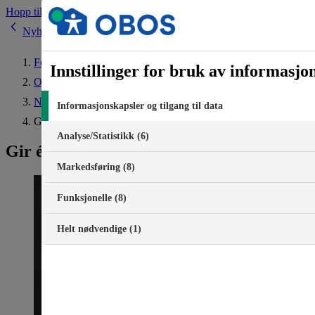
Hopp til innhold
Nyheter
Forside
Innstillinger for bruk av informasjo
Om OBOS
Nyheter
Informasjonskapsler og tilgang til data
Gir én million for beste miljøtiltak
Analyse/Statistikk (6)
Gir én million for beste miljøtiltak
Markedsføring (8)
Funksjonelle (8)
Helt nødvendige (1)