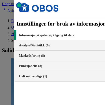
Hopp til innhold
Nyheter
Forside
Innstillinger for bruk av informasjo
Om OBOS
Nyheter
Informasjonskapsler og tilgang til data
Solid resultat tross redusert boligsalg
Analyse/Statistikk (6)
Solid resultat tross redusert boligsalg
Markedsføring (8)
Funksjonelle (8)
Helt nødvendige (1)