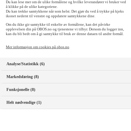
OBOS har utdypet hvilke eksterne kilder persondata kan
Du kan lese mer om de ulike formålene og hvilke leverandører vi bruker ved
innhentes fra samt beskrevet at OBOS jevnlig vasker og
å klikke på de ulike kategoriene.
Du kan trekke samtykkene når som helst. Det gjør du ved å trykke på kjeks
oppdaterer kontaktinformasjon.
ikonet nederst til venstre og oppdatere samtykkene dine.
Økt fokus på tekniske løsninger og bruk av OBOSID/Min
Side:
Om du ikke gir samtykke til enkelte av formålene, kan det påvirke
Det er lagt inn nye avsnitt som forklarer vår nye
opplevelsen din på OBOS.no og tjenestene vi tilbyr. Dersom du logger inn,
innloggingsløsning OBOSID inkludert bruk av passnøkler og
kan du bli bedt om å gi samtykke til bruk av denne dataen til andre formål.
mer om innholdet du finner på «Min side».
Mer detaljer om innhenting fra og deling med eksterne
Mer informasjon om cookies på obos.no
kilder:
Det er gitt eksempler på hvilke persondata OBOS mottar eller
innhenter hos eksterne aktører, som kredittvurderinger,
Analyse/Statistikk (6)
verifisering av adresse, demografiske opplysninger, og
reservasjoner i Brønnøysundregistrene.
Presisering og utvidelse av rettslige behandlingsgrunnlag
Markedsføring (8)
og behandlingsformål:
Personvernerklæringen forklarer noe mer utførlig rettslige
Funksjonelle (8)
grunnlag OBOS bruker for behandling av personopplysninger
og mer om reserverasjonsadgang. Det er laget en forbedret
oversikt over formål OBOS bruker persondata til.
Helt nødvendige (1)
Tydeliggjøring av segmentering og profilering
og bruk av
Data Clean Room:
Du vil finne mer informasjon om våre markedsføringspraksis,
herunder om segmentering og profilering. Det er tatt inn
forklaring om «Data Clean Room» for å tilpassede annonser