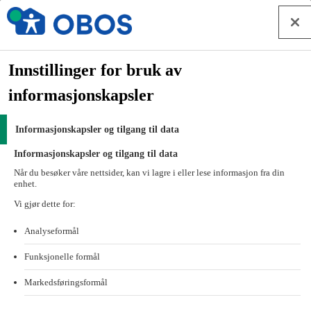
Hopp til innhold
Om OBOS
Forside
Innstillinger for bruk av
Om OBOS
informasjonskapsler
Personvern i OBOS-konsernet
Personvern i OBOS-konsernet
Informasjonskapsler og tilgang til data
Informasjonskapsler og tilgang til data
OBOS verdsetter og er avhengig av medlemmer. Vi ønsker at du
Når du besøker våre nettsider, kan vi lagre i eller lese informasjon fra din
skal føle deg trygg når du besøker våre nettsider, og vi kan forsikre
enhet.
deg om at all personlig informasjon behandles på en sikker måte.
Vi gjør dette for:
Oppsummering av de viktigste
Analyseformål
endringene i personvernerklæringen –
sist oppdatert 24. juni 2026
Funksjonelle formål
Markedsføringsformål
Presiseringer og utvidelser av hvilke personopplysninger
som behandles: