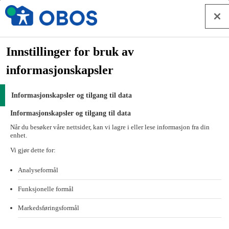
Hopp til innhold
Forside
Forside
Innstillinger for bruk av
Ordbok
informasjonskapsler
Ordbok
Informasjonskapsler og tilgang til data
En guide til ord og uttrykk for deg som eier eller skal kjøpe bolig.
Informasjonskapsler og tilgang til data
Når du besøker våre nettsider, kan vi lagre i eller lese informasjon fra din
A
enhet.
Vi gjør dette for:
Annuitetslån
Analyseformål
Funksjonelle formål
Annuitetslån er den mest vanlige låneformen i Norge. Den gir
deg et mer forutsigbart betalingsløp og du vet akkurat hva du
Markedsføringsformål
skal betale hver måned.