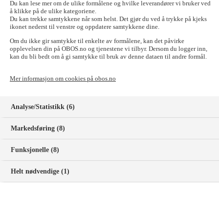
Du kan lese mer om de ulike formålene og hvilke leverandører vi bruker ved
Ansiennitet
å klikke på de ulike kategoriene.
Du kan trekke samtykkene når som helst. Det gjør du ved å trykke på kjeks
ikonet nederst til venstre og oppdatere samtykkene dine.
Om du ikke gir samtykke til enkelte av formålene, kan det påvirke
Ansiennitet er et ord som forklarer hvor lenge du har vært
opplevelsen din på OBOS.no og tjenestene vi tilbyr. Dersom du logger inn,
medlem hos en organisasjon eller ansatt hos en arbeidsgiver.
kan du bli bedt om å gi samtykke til bruk av denne dataen til andre formål.
Akseptfrist i en budrunde
Mer informasjon om cookies på obos.no
Analyse/Statistikk (6)
Akseptfrist er en frist satt av en budgiver i en budrunde.
Fristen sier hvor lenge budet på boligen er juridisk bindende.
Markedsføring (8)
B
Funksjonelle (8)
Boligkjøperforsikring
Helt nødvendige (1)
En boligkjøperforsikring er en forsikring som gir boligkjøper
ekstra trygghet og støtte ved kjøp av bolig.