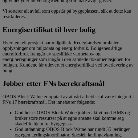
og vi benytter innvendig kledning som ikke avgir gasser.
Vi sorterer alt avfall som oppstår på byggeplassen, slik at dette kan
resirkuleres.
Energisertifikat til hver bolig
Hvert enkelt prosjekt har miljøtiltak. Redegjørelsen omfatter
opplysninger om miljødata og energiforbruk. Boligenes årlige
energiforbruk framgår av spesifikke varmetaps- og
energiberegninger som inngår i den samlede dokumentasjonen for
boligen. Kundene får utlevert et energisertifikat ved overlevering av
bolig.
Jobber etter FNs bærekraftsmål
OBOS Block Watne er opptatt av at vårt arbeid skal være integrert i
FNs 17 bærekraftsmål. Det innebærer følgende:
God helse: OBOS Block Watne jobber aktivt med HMS og
bruker store ressurser på at egne ansatte skal komme seg
skadefrie hjem fra byggeplass.
God utdanning: OBOS Block Watne har rundt 35 lærlinger
og egen lærlingskoordinator. Spesiell lærlingavlønning.