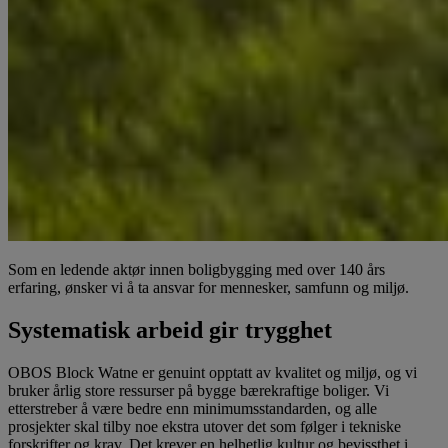
Som en ledende aktør innen boligbygging med over 140 års
erfaring, ønsker vi å ta ansvar for mennesker, samfunn og miljø.
Systematisk arbeid gir trygghet
OBOS Block Watne er genuint opptatt av kvalitet og miljø, og vi
bruker årlig store ressurser på bygge bærekraftige boliger. Vi
etterstreber å være bedre enn minimumsstandarden, og alle
prosjekter skal tilby noe ekstra utover det som følger i tekniske
forskrifter og krav. Det krever en helhetlig kultur og bevissthet i