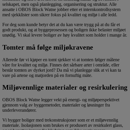
selskapet, men også planlegging, organisering og struktur. Alle
ansatte i OBOS Block Watne jobber etter et internkontrollsystem
med sjekklister som sikrer fokus på kvalitet og miljø i alle ledd.
For deg som kunde betyr det at du kan være trygg på at du får et
godt produkt, og at byggeprosessen og boligen ikke belaster miljøet
unødig. Vi skal levere boliger av høy kvalitet som holder i mange år.
Tomter må følge miljøkravene
Allerede før vi kjøper en tomt sjekker vi at tomten følger målene
våre for kvalitet og miljø. Finnes det sårbare arter i område, eller
består tomten av dyrket jord? Da må vi planlegge slik at vi kan ta
vare på artene og matjorden på en fornuftig måte.
Miljøvennlige materialer og resirkulering
OBOS Block Watne legger vekt på energi- og miljøperspektivet
gjennom valg av byggemetoder, materialer og løsninger fra
underleverandører.
Vi bygger boliger med trekonstruksjoner som er et miljøvennlig
materiale. Isolasjonen som brukes er produsert av resirkulert glass,