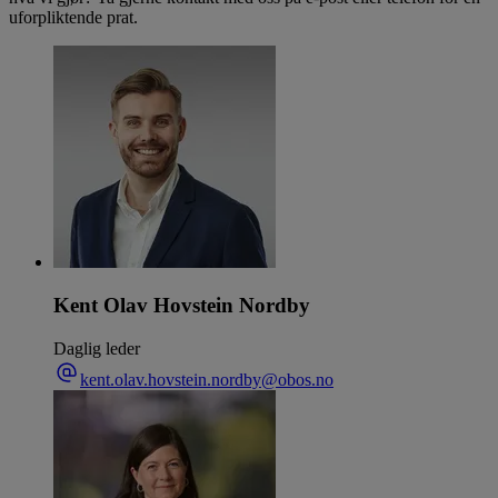
uforpliktende prat.
Kent Olav Hovstein Nordby
Daglig leder
kent.olav.hovstein.nordby@obos.no