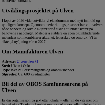
beboerne i området.
Utviklingsprosjektet på Ulven
I løpet av 2026 videreutvikler vi eiendommen med nytt innhold og
tydeligere konsept. Gjennom medvirkningsprosesser har vi involvert
både beboere og lokale aktører for å sikre at tilbudet svarer på
behovene i nabolaget. Målet er å etablere en åpen og inkluderende
møteplass som kombinerer aktivitet, fellesskap og ombruk. Vi tar
sikte på nyåpning våren 2027.
Om Manufakturen Ulven
Adresse:
Ulvenveien 81
Sted:
Ulven i Oslo
Type lokale:
Forsamlingshus og ombrukshandel
Størrelse:
Ca. 600 kvadratmeter
Bli del av OBOS Samfunnsarena på
Ulven
Er din organisasjon på jakt etter lokaler – eller vil du vite mer om
hva vi gjør? Ta gjerne kontakt med oss på e-post eller telefon for en