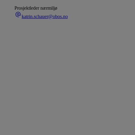
Prosjektleder nærmiljø
katrin.schauer@obos.no