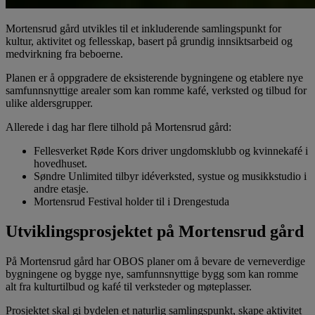
Mortensrud gård utvikles til et inkluderende samlingspunkt for
kultur, aktivitet og fellesskap, basert på grundig innsiktsarbeid og
medvirkning fra beboerne.
Planen er å oppgradere de eksisterende bygningene og etablere nye
samfunnsnyttige arealer som kan romme kafé, verksted og tilbud for
ulike aldersgrupper.
Allerede i dag har flere tilhold på Mortensrud gård:
Fellesverket Røde Kors driver ungdomsklubb og kvinnekafé i
hovedhuset.
Søndre Unlimited tilbyr idéverksted, systue og musikkstudio i
andre etasje.
Mortensrud Festival holder til i Drengestuda
Utviklingsprosjektet på Mortensrud gård
På Mortensrud gård har OBOS planer om å bevare de verneverdige
bygningene og bygge nye, samfunnsnyttige bygg som kan romme
alt fra kulturtilbud og kafé til verksteder og møteplasser.
Prosjektet skal gi bydelen et naturlig samlingspunkt, skape aktivitet