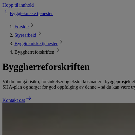
Hopp til innhold
Byggtekniske tjenester
Forside
Styrearbeid
Byggtekniske tjenester
Byggherreforskriften
Byggherreforskriften
Vil du unngå risiko, forsinkelser og ekstra kostnader i byggeprosjekte
SHA-plan og sørger for god oppfølging av denne – så du kan være trygg
Kontakt oss