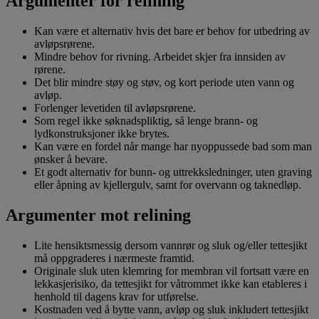
Argumenter for relining
Kan være et alternativ hvis det bare er behov for utbedring av
avløpsrørene.
Mindre behov for rivning. Arbeidet skjer fra innsiden av
rørene.
Det blir mindre støy og støv, og kort periode uten vann og
avløp.
Forlenger levetiden til avløpsrørene.
Som regel ikke søknadspliktig, så lenge brann- og
lydkonstruksjoner ikke brytes.
Kan være en fordel når mange har nyoppussede bad som man
ønsker å bevare.
Et godt alternativ for bunn- og uttrekksledninger, uten graving
eller åpning av kjellergulv, samt for overvann og taknedløp.
Argumenter mot relining
Lite hensiktsmessig dersom vannrør og sluk og/eller tettesjikt
må oppgraderes i nærmeste framtid.
Originale sluk uten klemring for membran vil fortsatt være en
lekkasjerisiko, da tettesjikt for våtrommet ikke kan etableres i
henhold til dagens krav for utførelse.
Kostnaden ved å bytte vann, avløp og sluk inkludert tettesjikt