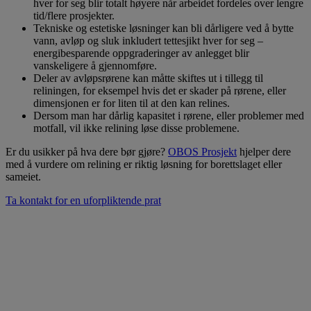
hver for seg blir totalt høyere når arbeidet fordeles over lengre
tid/flere prosjekter.
Tekniske og estetiske løsninger kan bli dårligere ved å bytte
vann, avløp og sluk inkludert tettesjikt hver for seg –
energibesparende oppgraderinger av anlegget blir
vanskeligere å gjennomføre.
Deler av avløpsrørene kan måtte skiftes ut i tillegg til
reliningen, for eksempel hvis det er skader på rørene, eller
dimensjonen er for liten til at den kan relines.
Dersom man har dårlig kapasitet i rørene, eller problemer med
motfall, vil ikke relining løse disse problemene.
Er du usikker på hva dere bør gjøre?
OBOS Prosjekt
hjelper dere
med å vurdere om relining er riktig løsning for borettslaget eller
sameiet.
Ta kontakt for en uforpliktende prat