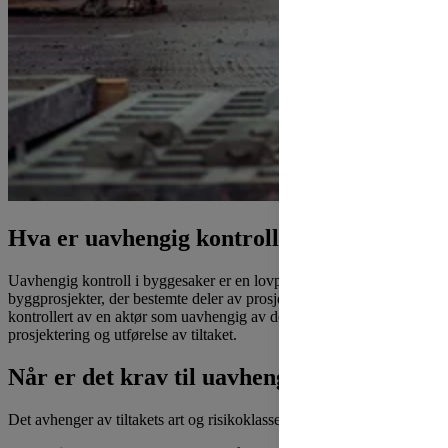
Hva er uavhengig kontroll?
Uavhengig kontroll i byggesaker er en lovpålagt kvalitetssikring av
byggprosjekter, der bestemte deler av prosjektering og utførelse blir
kontrollert av en aktør som uavhengig av dem som har ansvar for
prosjektering og utførelse av tiltaket.
Når er det krav til uavhengig kontroll?
Det avhenger av tiltakets art og risikoklasse. Eksempler: