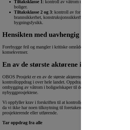
Tiltaksklasse 1
: kontroll av våtrom og lufttetthet av nye
boliger.
Tiltaksklasse 2 og 3
: kontroll av for eksempel
brannsikkerhet, konstruksjonssikkerhet, geoteknikk og
bygningsfysikk.
Hensikten med uavhengig kontroll
Forebygge feil og mangler i kritiske områder som kan få store
konsekvenser.
En av de største aktørene i landet
OBOS Prosjekt er en av de største aktørene nasjonalt med mange
kontrolloppdrag i over hele landet. Oppdragene spenner seg fra
ombygging av våtrom i boligselskaper til de største
nybyggprosjektene.
Vi oppfyller krav i forskriften til at kontrolløren må være uavhengig,
da vi ikke har noen tilknytning til foretakene som har ansvaret som
prosjekterende eller utførende.
Tar oppdrag fra alle