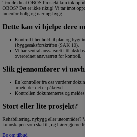
Trodde du at OBOS Prosjekt kun tok oppdrag fra kunder tilknyttet
OBOS? Det er ikke riktig! Vi tar imot oppdrag fra alle typer kunder
innenfor bolig og næringsbygg.
Dette kan vi hjelpe dere med
Kontroll i henhold til plan og bygningsloven kapittel 24 og 14
i byggesaksforskriften (SAK 10).
Vi har sentral ansvarsrett i tiltaksklasse 1, 2 og 3, og i tillegg
overordnet ansvarsrett for kontroll.
Slik gjennomfører vi uavhengig kontroll
En kontrollør fra oss vurderer dokumentasjonen og inspiserer
arbeid der det er påkrevd.
Kontrollen dokumenteres og meldes inn i byggesaken.
Stort eller lite prosjekt?
Rehabilitering, nybygg eller uteområder? Vi har erfaringen og
kunnskapen som skal til, og hører gjerne fra dere.
Be om tilbud