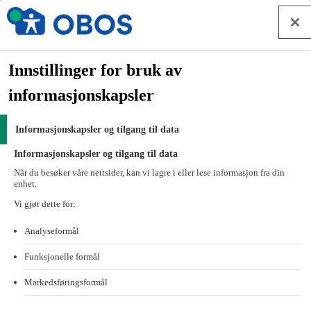
Hopp til innhold
Sparing for borettslag og sameier
Forside
Innstillinger for bruk av
Styrearbeid
informasjonskapsler
Eiendomsforvaltning
Banken for borettslag og sameier
Informasjonskapsler og tilgang til data
Sparing for borettslag og sameier
Informasjonskapsler og tilgang til data
Nibor90 – Sparekonto med pengemarkedsrente
Når du besøker våre nettsider, kan vi lagre i eller lese informasjon fra din
enhet.
Nibor90 – Sparekonto med
Vi gjør dette for:
pengemarkedsrente
Analyseformål
Sparekontoen Nibor90 er en sparekonto som følger
Funksjonelle formål
pengemarkedsrenten og gir ekstra god avkastning. Kontoen passer
for bedrifter eller boligselskaper med overskuddslikviditet som
Markedsføringsformål
ønsker å plassere større beløp over tid. Ta kontakt, så hjelper vi dere
i gang.