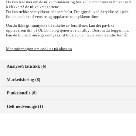
Du kan lese mer om de ulike formålene og hvilke leverandører vi bruker ved
å klikke på de ulike kategoriene.
Kontakt en bankrådgiver
Du kan trekke samtykkene når som helst. Det gjør du ved å trykke på kjeks
ikonet nederst til venstre og oppdatere samtykkene dine.
Dette er sparekontoen Nibor90
Om du ikke gir samtykke til enkelte av formålene, kan det påvirke
opplevelsen din på OBOS.no og tjenestene vi tilbyr. Dersom du logger inn,
Nibor90 er en sparekonto for bedrifter som ønsker å få mer ut av
kan du bli bedt om å gi samtykke til bruk av denne dataen til andre formål.
overskuddslikviditeten sin. Kontoen passer for dere som skal
plassere mer enn 500 000 kroner som kan stå urørt i minst tre
Mer informasjon om cookies på obos.no
måneder – og gir dere en avkastning som følger
pengemarkedsrenten Nibor, fremfor en fast bankrente. Siden uttak
må varsles minst 90 dager i forkant, egner Nibor90 seg best for
Analyse/Statistikk (6)
innskudd som kan stå urørt på konto over tid.
Priser og betingelser for sparekontoen
Markedsføring (8)
Nibor90
Funksjonelle (8)
Renten justeres daglig og følger 3 måneders Nibor + margin
Helt nødvendige (1)
Rentene kapitaliseres kvartalsvis
Uttak må varsels med 90 dager
Maksimalt innskudd er 8 millioner kroner
Kontoen gjelder ikke for bedrifter innen finansiell sektor eller
for midler forvaltet av finansinstitusjoner