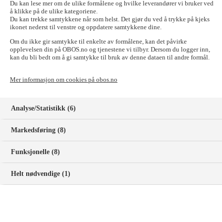
Du kan lese mer om de ulike formålene og hvilke leverandører vi bruker ved
Få tilbud om eiendomsforvaltning
Gå til Styrerommet
å klikke på de ulike kategoriene.
Du kan trekke samtykkene når som helst. Det gjør du ved å trykke på kjeks
Fleksibel sparing med gebyrfrie uttak
ikonet nederst til venstre og oppdatere samtykkene dine.
Om du ikke gir samtykke til enkelte av formålene, kan det påvirke
Med en sparekonto i OBOS-banken får dere konkurransedyktige
opplevelsen din på OBOS.no og tjenestene vi tilbyr. Dersom du logger inn,
rentebetingelser og 12 gebyrfrie uttak i året. Det gir dere en god
kan du bli bedt om å gi samtykke til bruk av denne dataen til andre formål.
avkastning når pengene står på konto og fleksibilitet til å hente ut
pengene når behovet oppstår.
Mer informasjon om cookies på obos.no
Flere kontoer for ulike formål
Analyse/Statistikk (6)
Mange styrer opplever at det er enklere å holde oversikten når
kontoene er organisert etter ulike spareformål. I OBOS-banken kan
Markedsføring (8)
dere opprette separate kontoer for planlagte oppgraderinger eller
andre prosjekter – og følge utviklingen på hver enkelt konto i
Funksjonelle (8)
Styrerommet.
Økt trygghet med sunn buffer
Helt nødvendige (1)
En god økonomisk buffer gjør borettslag og sameier bedre rustet til å
håndtere uforutsette utgifter eller perioder med høye priser på energi.
Bufferen gir dere også fleksibilitet til å planlegge framtidige
investeringer eller vedlikeholdsprosjekter. Vi anbefaler at styret setter