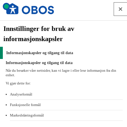
Hopp til innhold
Sparing for borettslag og sameier
Forside
Innstillinger for bruk av
Styrearbeid
informasjonskapsler
Eiendomsforvaltning
Banken for borettslag og sameier
Informasjonskapsler og tilgang til data
Sparing for borettslag og sameier
Informasjonskapsler og tilgang til data
Sparekonto for borettslag og sameier
Når du besøker våre nettsider, kan vi lagre i eller lese informasjon fra din
enhet.
Sparekonto for borettslag og
Vi gjør dette for:
sameier
Analyseformål
Med en sparekonto i OBOS-banken får dere konkurransedyktige
Funksjonelle formål
renter og 12 gebyrfrie uttak årlig. Be om et uforpliktende tilbud om
dere ikke allerede er forvaltet av OBOS – eller kontakt oss i
Markedsføringsformål
Styrerommet for å åpne konto.