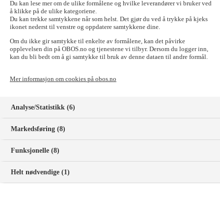
Du kan lese mer om de ulike formålene og hvilke leverandører vi bruker ved
Unloc-appen
å klikke på de ulike kategoriene.
Du kan trekke samtykkene når som helst. Det gjør du ved å trykke på kjeks
ikonet nederst til venstre og oppdatere samtykkene dine.
Om du ikke gir samtykke til enkelte av formålene, kan det påvirke
Fordelen med digitale nøkler
opplevelsen din på OBOS.no og tjenestene vi tilbyr. Dersom du logger inn,
kan du bli bedt om å gi samtykke til bruk av denne dataen til andre formål.
Utskifting av eksisterende dørlås
Mer informasjon om cookies på obos.no
Analyse/Statistikk (6)
Dører mobilnøkkel kan brukes på
Markedsføring (8)
Bruk av fysiske nøkler
Funksjonelle (8)
Helt nødvendige (1)
Mobiltelefoner som støtter mobilnøkkel
Disse kan bruke mobilnøkkel