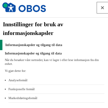
Hopp til innhold
Mobilnøkkel
Forside
Innstillinger for bruk av
Styrearbeid
informasjonskapsler
Eiendomsforvaltning
Mobilnøkkel
Informasjonskapsler og tilgang til data
Ofte stilte spørsmål om mobilnøkkel
Informasjonskapsler og tilgang til data
Ofte stilte spørsmål om
Når du besøker våre nettsider, kan vi lagre i eller lese informasjon fra din
enhet.
mobilnøkkel
Vi gjør dette for:
Analyseformål
Lurer du på noe mer om mobilnøkkel? Her finner du svar på de
mest stilte spørsmålene.
Funksjonelle formål
Slik fungerer mobilnøkkel
Markedsføringsformål