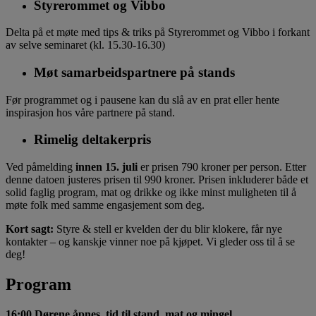
Styrerommet og Vibbo
Delta på et møte med tips & triks
på Styrerommet og Vibbo i forkant
av selve seminaret (kl. 15.30-16.30)
Møt samarbeidspartnere på stands
Før programmet og i pausene kan du slå av en prat eller hente
inspirasjon hos våre partnere på stand.
Rimelig deltakerpris
Ved påmelding
innen 15. juli
er prisen 790 kroner per person. Etter
denne datoen justeres prisen til 990 kroner. Prisen inkluderer både et
solid faglig program, mat og drikke og ikke minst muligheten til å
møte folk med samme engasjement som deg.
Kort sagt:
Styre & stell er kvelden der du blir klokere, får nye
kontakter – og kanskje vinner noe på kjøpet. Vi gleder oss til å se
deg!
Program
16:00 Dørene åpnes, tid til stand, mat og mingel