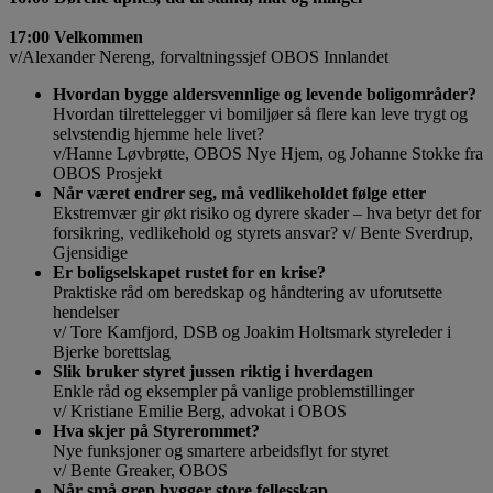
17:00 Velkommen
v/Alexander Nereng, forvaltningssjef OBOS Innlandet
Hvordan bygge aldersvennlige og levende boligområder?
Hvordan tilrettelegger vi bomiljøer så flere kan leve trygt og
selvstendig hjemme hele livet?
v/Hanne Løvbrøtte, OBOS Nye Hjem, og Johanne Stokke fra
OBOS Prosjekt
Når været endrer seg, må vedlikeholdet følge etter
Ekstremvær gir økt risiko og dyrere skader – hva betyr det for
forsikring, vedlikehold og styrets ansvar? v/ Bente Sverdrup,
Gjensidige
Er boligselskapet rustet for en krise?
Praktiske råd om beredskap og håndtering av uforutsette
hendelser
v/ Tore Kamfjord, DSB og Joakim Holtsmark styreleder i
Bjerke borettslag
Slik bruker styret jussen riktig i hverdagen
Enkle råd og eksempler på vanlige problemstillinger
v/ Kristiane Emilie Berg, advokat i OBOS
Hva skjer på Styrerommet?
Nye funksjoner og smartere arbeidsflyt for styret
v/ Bente Greaker, OBOS
Når små grep bygger store fellesskap