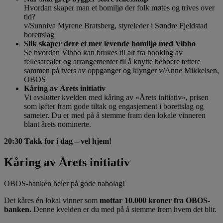
Hvordan skaper man et bomiljø der folk møtes og trives over
tid?
v/Sunniva Myrene Bratsberg, styreleder i Søndre Fjeldstad
borettslag
Slik skaper dere et mer levende bomiljø med Vibbo
Se hvordan Vibbo kan brukes til alt fra booking av
fellesarealer og arrangementer til å knytte beboere tettere
sammen på tvers av oppganger og klynger v/Anne Mikkelsen,
OBOS
Kåring av Årets initiativ
Vi avslutter kvelden med kåring av «Årets initiativ», prisen
som løfter fram gode tiltak og engasjement i borettslag og
sameier. Du er med på å stemme fram den lokale vinneren
blant årets nominerte.
20:30 Takk for i dag – vel hjem!
Kåring av Årets initiativ
OBOS-banken heier på gode nabolag!
Det kåres én lokal vinner som
mottar 10.000 kroner fra OBOS-
banken.
Denne kvelden er du med på å stemme frem hvem det blir.