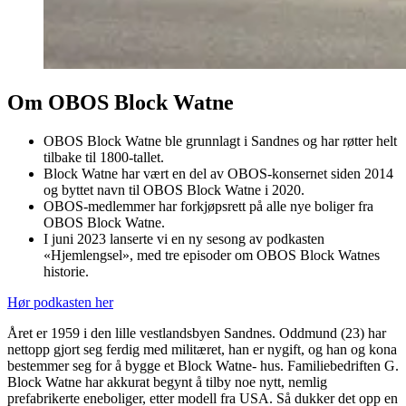
Om OBOS Block Watne
OBOS Block Watne ble grunnlagt i Sandnes og har røtter helt
tilbake til 1800-tallet.
Block Watne har vært en del av OBOS-konsernet siden 2014
og byttet navn til OBOS Block Watne i 2020.
OBOS-medlemmer har forkjøpsrett på alle nye boliger fra
OBOS Block Watne.
I juni 2023 lanserte vi en ny sesong av podkasten
«Hjemlengsel», med tre episoder om OBOS Block Watnes
historie.
Hør podkasten her
Året er 1959 i den lille vestlandsbyen Sandnes. Oddmund (23) har
nettopp gjort seg ferdig med militæret, han er nygift, og han og kona
bestemmer seg for å bygge et Block Watne- hus. Familiebedriften G.
Block Watne har akkurat begynt å tilby noe nytt, nemlig
prefabrikerte eneboliger, etter modell fra USA. Så dukker det opp en