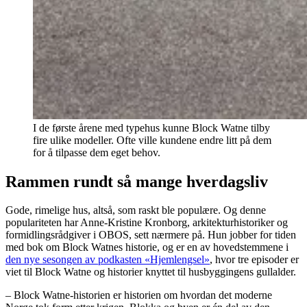
I de første årene med typehus kunne Block Watne tilby
fire ulike modeller. Ofte ville kundene endre litt på dem
for å tilpasse dem eget behov.
Rammen rundt så mange hverdagsliv
Gode, rimelige hus, altså, som raskt ble populære. Og denne
populariteten har Anne-Kristine Kronborg, arkitekturhistoriker og
formidlingsrådgiver i OBOS, sett nærmere på. Hun jobber for tiden
med bok om Block Watnes historie, og er en av hovedstemmene i
den nye sesongen av podkasten «Hjemlengsel»
, hvor tre episoder er
viet til Block Watne og historier knyttet til husbyggingens gullalder.
– Block Watne-historien er historien om hvordan det moderne