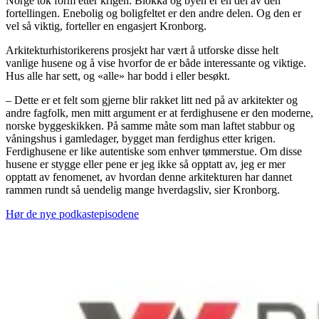
Norge tok form etter krigen. Blokka og byen er én del av den
fortellingen. Enebolig og boligfeltet er den andre delen. Og den er
vel så viktig, forteller en engasjert Kronborg.
Arkitekturhistorikerens prosjekt har vært å utforske disse helt
vanlige husene og å vise hvorfor de er både interessante og viktige.
Hus alle har sett, og «alle» har bodd i eller besøkt.
– Dette er et felt som gjerne blir rakket litt ned på av arkitekter og
andre fagfolk, men mitt argument er at ferdighusene er den moderne,
norske byggeskikken. På samme måte som man laftet stabbur og
våningshus i gamledager, bygget man ferdighus etter krigen.
Ferdighusene er like autentiske som enhver tømmerstue. Om disse
husene er stygge eller pene er jeg ikke så opptatt av, jeg er mer
opptatt av fenomenet, av hvordan denne arkitekturen har dannet
rammen rundt så uendelig mange hverdagsliv, sier Kronborg.
Hør de nye podkastepisodene