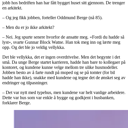
jobb hos bedriften han har fått bygget huset sitt gjennom. De trenger
en arkitekt.
– Og jeg fikk jobben, forteller Oddmund Berge (nå 85).
– Men du er jo ikke arkitekt?
– Nei. Jeg spurte senere hvorfor de ansatte meg. «Fordi du hadde så
lyst», svarte Gunnar Block Watne. Han tok meg inn og lærte meg
opp. Og det ble jo veldig vellykka.
Det ble vellykka, det er ingen overdrivelse. Men det begynte i det
små. Da unge Berge startet karrieren, hadde han bare to kollegaer på
kontoret, og kundene kunne velge mellom tre ulike husmodeller.
Jobben besto av å farte rundt på moped og se på tomter (for bil
hadde han ikke), snakke med kundene og tegne det de ønsket seg av
endringer og tilpasninger.
– Det var nytt med typehus, men kundene var helt vanlige arbeidere.
Dette var hus som var enkle å bygge og godkjent i husbanken,
forklarer Berge.