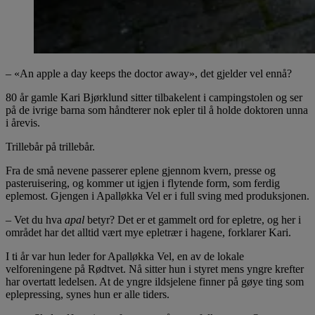
– «An apple a day keeps the doctor away», det gjelder vel ennå?
80 år gamle Kari Bjørklund sitter tilbakelent i campingstolen og ser
på de ivrige barna som håndterer nok epler til å holde doktoren unna
i årevis.
Trillebår på trillebår.
Fra de små nevene passerer eplene gjennom kvern, presse og
pasteruisering, og kommer ut igjen i flytende form, som ferdig
eplemost. Gjengen i Apalløkka Vel er i full sving med produksjonen.
– Vet du hva
apal
betyr? Det er et gammelt ord for epletre, og her i
området har det alltid vært mye epletrær i hagene, forklarer Kari.
I ti år var hun leder for Apalløkka Vel, en av de lokale
velforeningene på Rødtvet. Nå sitter hun i styret mens yngre krefter
har overtatt ledelsen. At de yngre ildsjelene finner på gøye ting som
eplepressing, synes hun er alle tiders.