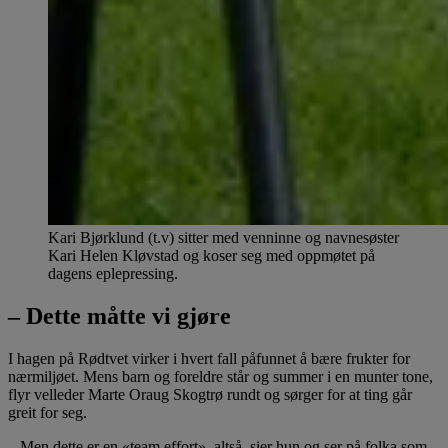
Kari Bjørklund (t.v) sitter med venninne og navnesøster
Kari Helen Kløvstad og koser seg med oppmøtet på
dagens eplepressing.
– Dette måtte vi gjøre
I hagen på Rødtvet virker i hvert fall påfunnet å bære frukter for
nærmiljøet. Mens barn og foreldre står og summer i en munter tone,
flyr velleder Marte Oraug Skogtrø rundt og sørger for at ting går
greit for seg.
– Men dette er en «team effort», altså, sier hun og ser på folka som