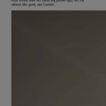
Hun bodde ikke her mens jeg pusset opp, det var
sikkert like greit, sier Gustav.