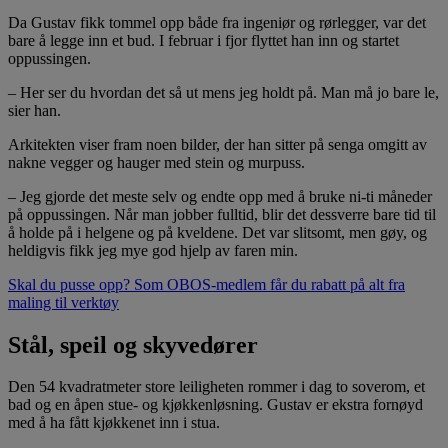
Da Gustav fikk tommel opp både fra ingeniør og rørlegger, var det
bare å legge inn et bud. I februar i fjor flyttet han inn og startet
oppussingen.
– Her ser du hvordan det så ut mens jeg holdt på. Man må jo bare le,
sier han.
Arkitekten viser fram noen bilder, der han sitter på senga omgitt av
nakne vegger og hauger med stein og murpuss.
– Jeg gjorde det meste selv og endte opp med å bruke ni-ti måneder
på oppussingen. Når man jobber fulltid, blir det dessverre bare tid til
å holde på i helgene og på kveldene. Det var slitsomt, men gøy, og
heldigvis fikk jeg mye god hjelp av faren min.
Skal du pusse opp? Som OBOS-medlem får du rabatt på alt fra
maling til verktøy
Stål, speil og skyvedører
Den 54 kvadratmeter store leiligheten rommer i dag to soverom, et
bad og en åpen stue- og kjøkkenløsning. Gustav er ekstra fornøyd
med å ha fått kjøkkenet inn i stua.