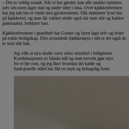
– Det er veldig sosialt. Når vi har gjester, kan alle snakke sammen
selv om noen lager mat og andre sitter i stua. Over kjøkkenbenken
har jeg satt inn et vindu mot gjesterommet. Slik strømmer lyset inn
på kjøkkenet, og man får vakker utsikt også når man står og hakker
grønnsaker, forklarer han.
Kjøkkenfrontene i granfinér har Gustav og faren lagd selv og festet
på enkle ferdigskap. Den avrundede kjøkkenøya i stål er det også de
to som står bak.
Jeg ville at øya skulle være selve smykket i leiligheten.
Kombinasjonen av blankt stål og matt treverk gjør mye
for et lite rom, og jeg liker hvordan det kalde og
funksjonelle stålet har fått en myk og behagelig form.