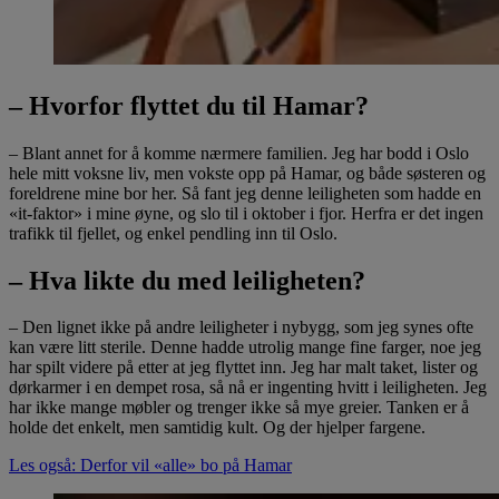
– Hvorfor flyttet du til Hamar?
– Blant annet for å komme nærmere familien. Jeg har bodd i Oslo
hele mitt voksne liv, men vokste opp på Hamar, og både søsteren og
foreldrene mine bor her. Så fant jeg denne leiligheten som hadde en
«it-faktor» i mine øyne, og slo til i oktober i fjor. Herfra er det ingen
trafikk til fjellet, og enkel pendling inn til Oslo.
– Hva likte du med leiligheten?
– Den lignet ikke på andre leiligheter i nybygg, som jeg synes ofte
kan være litt sterile. Denne hadde utrolig mange fine farger, noe jeg
har spilt videre på etter at jeg flyttet inn. Jeg har malt taket, lister og
dørkarmer i en dempet rosa, så nå er ingenting hvitt i leiligheten. Jeg
har ikke mange møbler og trenger ikke så mye greier. Tanken er å
holde det enkelt, men samtidig kult. Og der hjelper fargene.
Les også: Derfor vil «alle» bo på Hamar