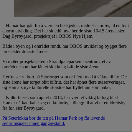
– Hamar har gått fra å være en beskjeden, middels stor by, til en by i
enorm utvikling. Det har skjedd mye her de siste 10-15 årene, sier
Dag Byrøygard, prosjektsjef i OBOS Nye Hjem.
Både i byen og i området rundt, har OBOS utviklet og bygget flere
prosjekter de siste årene.
Vi møter prosjektsjefen i Strandgateparken i sentrum, et av
områdene som har fått et skikkelig løft de siste årene.
Herfra ser vi bort på Stortorget som er i ferd med å våkne til liv. De
siste årene har torget blitt bilfritt, det har åpnet flere uteserveringer,
og Hamars nye kulturelle storstue har flyttet inn som nabo.
– Kulturhuset, som åpnet i 2014, har vært et viktig bidrag til at
Hamar nå kan kalle seg en kulturby, i tillegg til at vi er en idrettsby
fra før, sier Byrøygard.
På Seterløkka bor du tett på Hamar Park og får levende
sentrumsgater innen gangavstand.