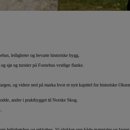
us, leiligheter og bevarte historiske bygg.
g sjø og turstier på Fornebus vestlige flanke.
gen, og videre ned på marka hvor et nytt kapittel for historiske Oksen
bodde, andre i praktbygget til Norske Skog.
.
lom leilighetshus og rekkehus. Vi plukker opp både materialer og farge