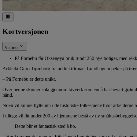
Kortversjonen
Vis mer
På Fornebu får Oksenøya bruk rundt 250 nye boliger, med rekkeh
Arkitekt Guro Trømborg fra arkitektfirmaet Lundhagem peker på trær o
– På Fornebu er dette unikt.
Over henne skinner sola gjennom løvverk som ennå har bevart grønnfar
hånd.
Noen vil kunne flytte inn i de historiske folkestuene hvor arbeiderne 
I tillegg vil litt under 200 av hjemmene bestå av ny småhusbebyggelse
Dette blir et fantastisk sted å bo.
– Her kommer det mindre, frittstående bygninger, som vil variere mel