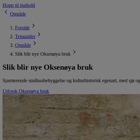
Hopp til innhold
Område
Forside
Temasider
Område
Slik blir nye Oksenøya bruk
Slik blir nye Oksenøya bruk
Sjarmerende småhusbebyggelse og kulturhistorisk egenart, med sjø og
Utforsk Oksenøya bruk