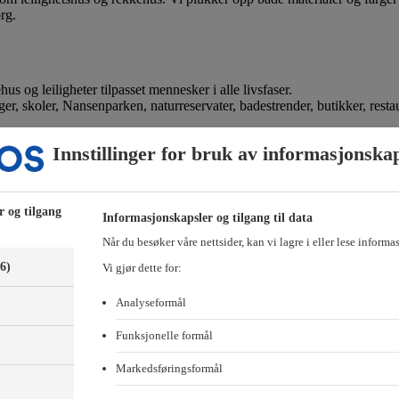
rg.
g leiligheter tilpasset mennesker i alle livsfaser.
er, skoler, Nansenparken, naturreservater, badestrender, butikker, rest
ur unna. Og når T-banen kommer til Fornebu, vil nærmeste stopp være Fl
Innstillinger for bruk av informasjonska
r og tilgang
Informasjonskapsler og tilgang til data
Når du besøker våre nettsider, kan vi lagre i eller lese informa
(6)
Vi gjør dette for:
Analyseformål
Funksjonelle formål
Markedsføringsformål
)