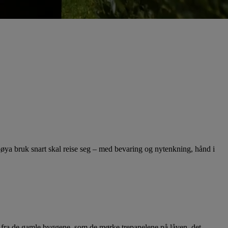
øya bruk snart skal reise seg – med bevaring og nytenkning, hånd i
r fra de gamle byggene, som de mørke trepanelene på låven, det