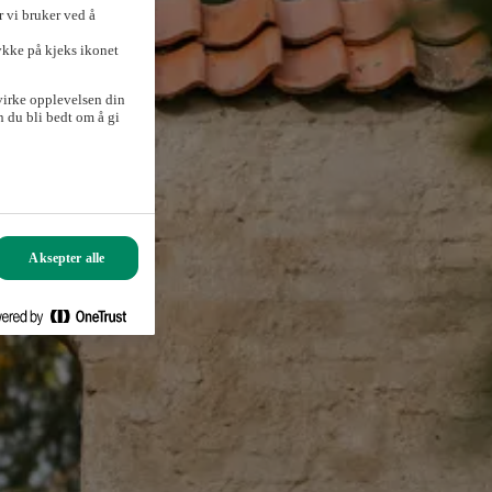
 vi bruker ved å
ykke på kjeks ikonet
virke opplevelsen din
 du bli bedt om å gi
Aksepter alle