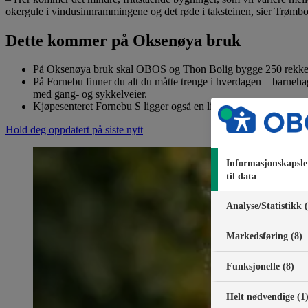
okergule i vindusinnrammingene og det røde i taksteinen, sier Trømbo
Dette kommer på Oksenøya bruk
På Oksenøya bruk skal OBOS og Thon Bolig bygge 250 rekkehus o
På Fornebu finner du alt du måtte trenge i hverdagen – barnehag
med gang- og sykkelveier.
Kjøpesenteret Fornebu S ligger også en liten gå- eller sykkelt
Hold deg oppdatert på siste nytt
Informasjonskapsle
til data
Analyse/Statistikk 
Markedsføring (8)
Funksjonelle (8)
Helt nødvendige (1