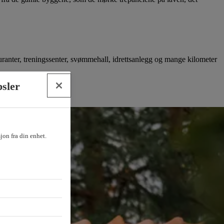
auranter, treningssenter, svømmehall, idrettsanlegg og mange kilometer
ytårnet.
psler
sjon fra din enhet.