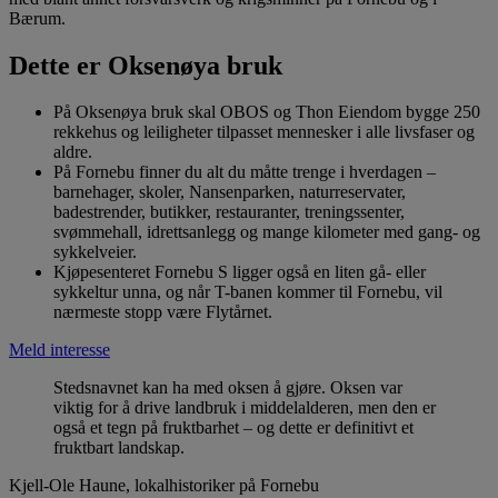
Bærum.
Dette er Oksenøya bruk
På Oksenøya bruk skal OBOS og Thon Eiendom bygge 250
rekkehus og leiligheter tilpasset mennesker i alle livsfaser og
aldre.
På Fornebu finner du alt du måtte trenge i hverdagen –
barnehager, skoler, Nansenparken, naturreservater,
badestrender, butikker, restauranter, treningssenter,
svømmehall, idrettsanlegg og mange kilometer med gang- og
sykkelveier.
Kjøpesenteret Fornebu S ligger også en liten gå- eller
sykkeltur unna, og når T-banen kommer til Fornebu, vil
nærmeste stopp være Flytårnet.
Meld interesse
Stedsnavnet kan ha med oksen å gjøre. Oksen var
viktig for å drive landbruk i middelalderen, men den er
også et tegn på fruktbarhet – og dette er definitivt et
fruktbart landskap.
Kjell-Ole Haune, lokalhistoriker på Fornebu