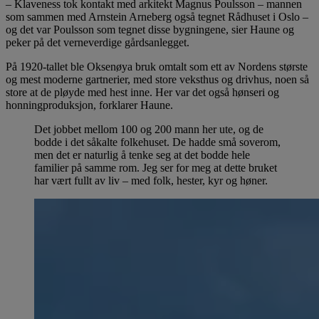
– Klaveness tok kontakt med arkitekt Magnus Poulsson – mannen
som sammen med Arnstein Arneberg også tegnet Rådhuset i Oslo –
og det var Poulsson som tegnet disse bygningene, sier Haune og
peker på det verneverdige gårdsanlegget.
På 1920-tallet ble Oksenøya bruk omtalt som ett av Nordens største
og mest moderne gartnerier, med store veksthus og drivhus, noen så
store at de pløyde med hest inne. Her var det også hønseri og
honningproduksjon, forklarer Haune.
Det jobbet mellom 100 og 200 mann her ute, og de
bodde i det såkalte folkehuset. De hadde små soverom,
men det er naturlig å tenke seg at det bodde hele
familier på samme rom. Jeg ser for meg at dette bruket
har vært fullt av liv – med folk, hester, kyr og høner.