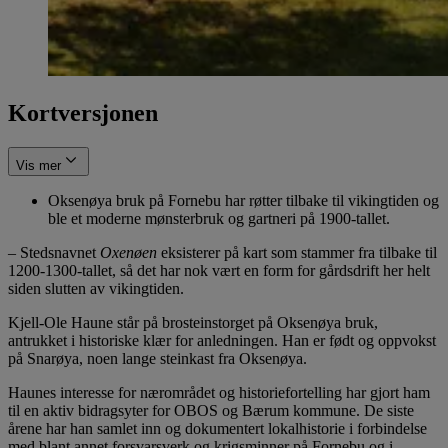
Kortversjonen
Vis mer
Oksenøya bruk på Fornebu har røtter tilbake til vikingtiden og
ble et moderne mønsterbruk og gartneri på 1900-tallet.
– Stedsnavnet
Oxenøen
eksisterer på kart som stammer fra tilbake til
1200-1300-tallet, så det har nok vært en form for gårdsdrift her helt
siden slutten av vikingtiden.
Kjell-Ole Haune står på brosteinstorget på Oksenøya bruk,
antrukket i historiske klær for anledningen. Han er født og oppvokst
på Snarøya, noen lange steinkast fra Oksenøya.
Haunes interesse for nærområdet og historiefortelling har gjort ham
til en aktiv bidragsyter for OBOS og Bærum kommune. De siste
årene har han samlet inn og dokumentert lokalhistorie i forbindelse
med blant annet forsvarsverk og krigsminner på Fornebu og i