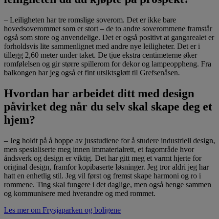
– Leiligheten har tre romslige soverom. Det er ikke bare
hovedsoverommet som er stort – de to andre soverommene framstår
også som store og anvendelige. Det er også positivt at gangarealet er
forholdsvis lite sammenlignet med andre nye leiligheter. Det er i
tillegg 2,60 meter under taket. De tjue ekstra centimeterne øker
romfølelsen og gir større spillerom for dekor og lampeoppheng. Fra
balkongen har jeg også et fint utsiktsgløtt til Grefsenåsen.
Hvordan har arbeidet ditt med design
påvirket deg når du selv skal skape deg et
hjem?
– Jeg holdt på å hoppe av jusstudiene for å studere industriell design,
men spesialiserte meg innen immaterialrett, et fagområde hvor
åndsverk og design er viktig. Det har gitt meg et varmt hjerte for
original design, framfor kopibaserte løsninger. Jeg tror aldri jeg har
hatt en enhetlig stil. Jeg vil først og fremst skape harmoni og ro i
rommene. Ting skal fungere i det daglige, men også henge sammen
og kommunisere med hverandre og med rommet.
Les mer om Frysjaparken og boligene