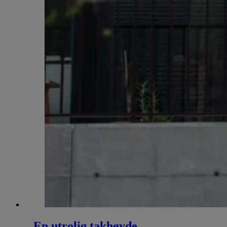
– En utrolig takhøyde