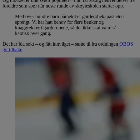
Og tilbudet er blitt svært populært – hun får stadig henvendelser fra
foreldre som spør når neste runde av skøyteskolen starter opp.
Med over hundre barn påmeldt er garderobekapasiteten
sprengt. Vi har hatt behov for flere benker og
knaggrekker i garderobene, så det ikke skal være så
kaotisk hver gang.
Det har Ida søkt – og fått innvilget – støtte til fra ordningen
OBOS
gir tilbake
.