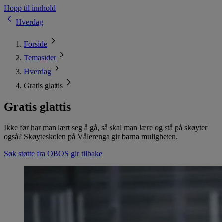
Hopp til innhold
Hverdag
Forside
Temasider
Hverdag
Gratis glattis
Gratis glattis
Ikke før har man lært seg å gå, så skal man lære og stå på skøyter
også? Skøyteskolen på Vålerenga gir barna muligheten.
Søk støtte fra OBOS gir tilbake