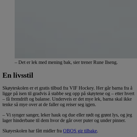
– Det er lek med mening bak, sier trener Rune Ilseng.
En livsstil
Skøyteskolen er et gratis tilbud fra VIF Hockey. Her går barna fra å
ligge på isen til gradvis å stabbe seg opp på skøytene og – etter hvert
– få fremdrift og balanse. Underveis er det mye lek, barna skal ikke
tenke så mye over at de faller og reiser seg igjen.
– Vi synger sanger, leker hauk og due eller rødt og grønt lys, og jeg
lager hinderbane til dem hvor de går over puter og under pinner.
Skøyeskolen har fått midler fra
OBOS gir tilbake
.