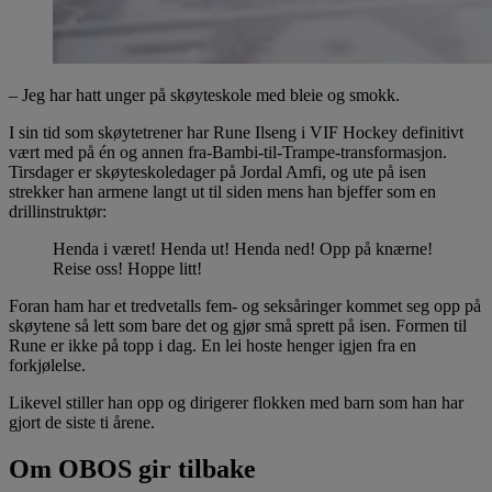
– Jeg har hatt unger på skøyteskole med bleie og smokk.
I sin tid som skøytetrener har Rune Ilseng i VIF Hockey definitivt
vært med på én og annen fra-Bambi-til-Trampe-transformasjon.
Tirsdager er skøyteskoledager på Jordal Amfi, og ute på isen
strekker han armene langt ut til siden mens han bjeffer som en
drillinstruktør:
Henda i været! Henda ut! Henda ned! Opp på knærne!
Reise oss! Hoppe litt!
Foran ham har et tredvetalls fem- og seksåringer kommet seg opp på
skøytene så lett som bare det og gjør små sprett på isen. Formen til
Rune er ikke på topp i dag. En lei hoste henger igjen fra en
forkjølelse.
Likevel stiller han opp og dirigerer flokken med barn som han har
gjort de siste ti årene.
Om OBOS gir tilbake