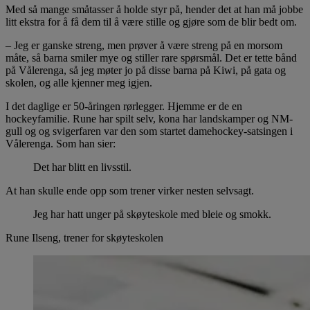
Med så mange småtasser å holde styr på, hender det at han må jobbe
litt ekstra for å få dem til å være stille og gjøre som de blir bedt om.
– Jeg er ganske streng, men prøver å være streng på en morsom
måte, så barna smiler mye og stiller rare spørsmål. Det er tette bånd
på Vålerenga, så jeg møter jo på disse barna på Kiwi, på gata og
skolen, og alle kjenner meg igjen.
I det daglige er 50-åringen rørlegger. Hjemme er de en
hockeyfamilie. Rune har spilt selv, kona har landskamper og NM-
gull og og svigerfaren var den som startet damehockey-satsingen i
Vålerenga. Som han sier:
Det har blitt en livsstil.
At han skulle ende opp som trener virker nesten selvsagt.
Jeg har hatt unger på skøyteskole med bleie og smokk.
Rune Ilseng, trener for skøyteskolen