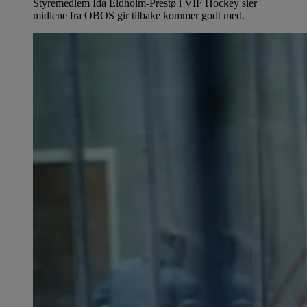
Styremedlem Ida Eldholm-Prestø i VIF Hockey sier
midlene fra OBOS gir tilbake kommer godt med.