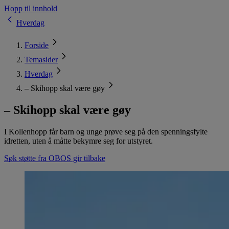
Hopp til innhold
Hverdag
Forside
Temasider
Hverdag
– Skihopp skal være gøy
– Skihopp skal være gøy
I Kollenhopp får barn og unge prøve seg på den spenningsfylte
idretten, uten å måtte bekymre seg for utstyret.
Søk støtte fra OBOS gir tilbake