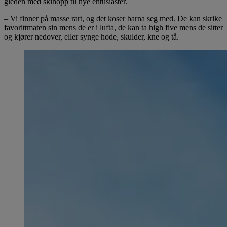
gleden med skihopp til nye entusiaster.
– Vi finner på masse rart, og det koser barna seg med. De kan skrike
favorittmaten sin mens de er i lufta, de kan ta high five mens de sitter
og kjører nedover, eller synge hode, skulder, kne og tå.