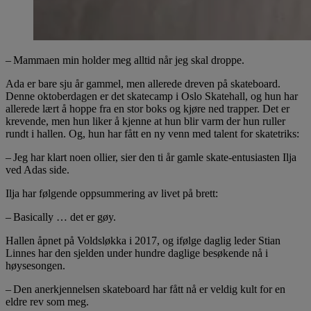
– Mammaen min holder meg alltid når jeg skal droppe.
Ada er bare sju år gammel, men allerede dreven på skateboard.
Denne oktoberdagen er det skatecamp i Oslo Skatehall, og hun har
allerede lært å hoppe fra en stor boks og kjøre ned trapper. Det er
krevende, men hun liker å kjenne at hun blir varm der hun ruller
rundt i hallen. Og, hun har fått en ny venn med talent for skatetriks:
– Jeg har klart noen ollier, sier den ti år gamle skate-entusiasten Ilja
ved Adas side.
Ilja har følgende oppsummering av livet på brett:
– Basically … det er gøy.
Hallen åpnet på Voldsløkka i 2017, og ifølge daglig leder Stian
Linnes har den sjelden under hundre daglige besøkende nå i
høysesongen.
– Den anerkjennelsen skateboard har fått nå er veldig kult for en
eldre rev som meg.