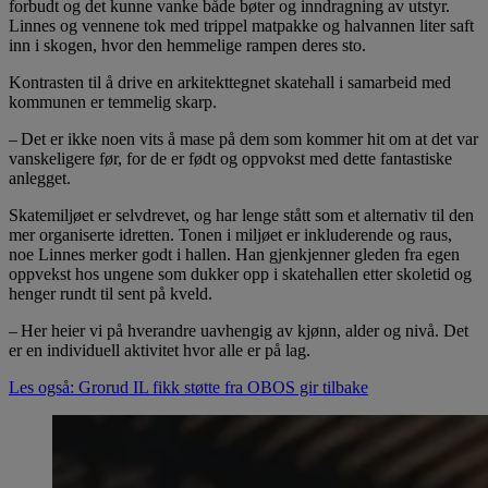
forbudt og det kunne vanke både bøter og inndragning av utstyr.
Linnes og vennene tok med trippel matpakke og halvannen liter saft
inn i skogen, hvor den hemmelige rampen deres sto.
Kontrasten til å drive en arkitekttegnet skatehall i samarbeid med
kommunen er temmelig skarp.
– Det er ikke noen vits å mase på dem som kommer hit om at det var
vanskeligere før, for de er født og oppvokst med dette fantastiske
anlegget.
Skatemiljøet er selvdrevet, og har lenge stått som et alternativ til den
mer organiserte idretten. Tonen i miljøet er inkluderende og raus,
noe Linnes merker godt i hallen. Han gjenkjenner gleden fra egen
oppvekst hos ungene som dukker opp i skatehallen etter skoletid og
henger rundt til sent på kveld.
– Her heier vi på hverandre uavhengig av kjønn, alder og nivå. Det
er en individuell aktivitet hvor alle er på lag.
Les også: Grorud IL fikk støtte fra OBOS gir tilbake