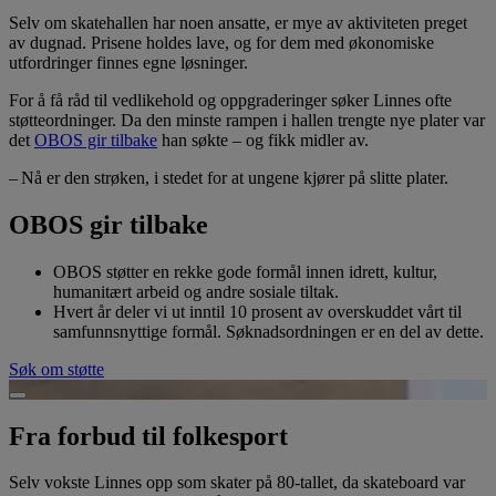
Selv om skatehallen har noen ansatte, er mye av aktiviteten preget
av dugnad. Prisene holdes lave, og for dem med økonomiske
utfordringer finnes egne løsninger.
For å få råd til vedlikehold og oppgraderinger søker Linnes ofte
støtteordninger. Da den minste rampen i hallen trengte nye plater var
det
OBOS gir tilbake
han søkte – og fikk midler av.
– Nå er den strøken, i stedet for at ungene kjører på slitte plater.
OBOS gir tilbake
OBOS støtter en rekke gode formål innen idrett, kultur,
humanitært arbeid og andre sosiale tiltak.
Hvert år deler vi ut inntil 10 prosent av overskuddet vårt til
samfunnsnyttige formål. Søknadsordningen er en del av dette.
Søk om støtte
Spill av video
Fra forbud til folkesport
Selv vokste Linnes opp som skater på 80-tallet, da skateboard var