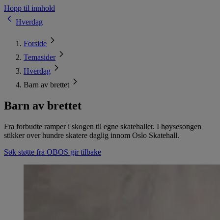
Hopp til innhold
Hverdag
Forside
Temasider
Hverdag
Barn av brettet
Barn av brettet
Fra forbudte ramper i skogen til egne skatehaller. I høysesongen
stikker over hundre skatere daglig innom Oslo Skatehall.
Søk støtte fra OBOS gir tilbake