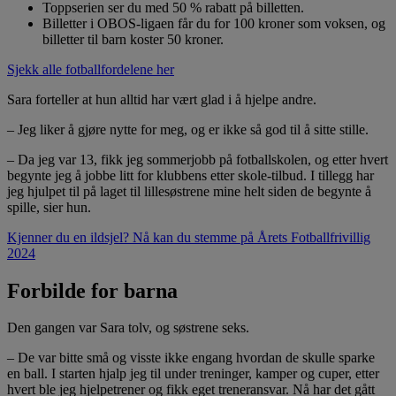
Toppserien ser du med 50 % rabatt på billetten.
Billetter i OBOS-ligaen får du for 100 kroner som voksen, og
billetter til barn koster 50 kroner.
Sjekk alle fotballfordelene her
Sara forteller at hun alltid har vært glad i å hjelpe andre.
– Jeg liker å gjøre nytte for meg, og er ikke så god til å sitte stille.
– Da jeg var 13, fikk jeg sommerjobb på fotballskolen, og etter hvert
begynte jeg å jobbe litt for klubbens etter skole-tilbud. I tillegg har
jeg hjulpet til på laget til lillesøstrene mine helt siden de begynte å
spille, sier hun.
Kjenner du en ildsjel? Nå kan du stemme på Årets Fotballfrivillig
2024
Forbilde for barna
Den gangen var Sara tolv, og søstrene seks.
– De var bitte små og visste ikke engang hvordan de skulle sparke
en ball. I starten hjalp jeg til under treninger, kamper og cuper, etter
hvert ble jeg hjelpetrener og fikk eget treneransvar. Nå har det gått