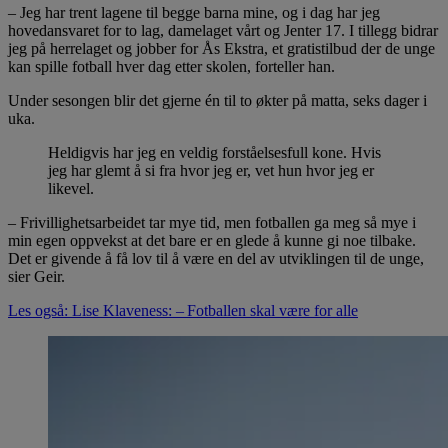
– Jeg har trent lagene til begge barna mine, og i dag har jeg
hovedansvaret for to lag, damelaget vårt og Jenter 17. I tillegg bidrar
jeg på herrelaget og jobber for Ås Ekstra, et gratistilbud der de unge
kan spille fotball hver dag etter skolen, forteller han.
Under sesongen blir det gjerne én til to økter på matta, seks dager i
uka.
Heldigvis har jeg en veldig forståelsesfull kone. Hvis
jeg har glemt å si fra hvor jeg er, vet hun hvor jeg er
likevel.
– Frivillighetsarbeidet tar mye tid, men fotballen ga meg så mye i
min egen oppvekst at det bare er en glede å kunne gi noe tilbake.
Det er givende å få lov til å være en del av utviklingen til de unge,
sier Geir.
Les også: Lise Klaveness: – Fotballen skal være for alle