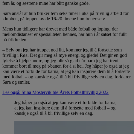
fem år, og søstrene mine har blitt ganske gode.
Sara anslår at hun bruker fem-seks timer i uka på frivillig arbeid for
klubben, på toppen av de 16-20 timene hun trener selv.
Mens hun tidligere har drevet med både fotball og løping, der
mellomdistanser er spesialiteten hennes, har hun i år satset for fullt
på friidretten.
– Selv om jeg har trappet ned litt, kommer jeg til å fortsette som
frivillig i Røa. Det gir meg så mye energi og glede! Det gir en god
følelse å hjelpe andre, og jeg blir så glad når barn jeg har trent
kommer bort til meg på t-banen for å si hei. Jeg håper jo også at jeg
kan være et forbilde for barna, at jeg kan inspirere dem til å fortsette
med fotball – og kanskje også til å bli frivillige selv en dag, forklarer
Sara og smiler.
Les også: Stina Mostervik ble Årets Fotballfrivillig 2022
Jeg håper jo også at jeg kan være et forbilde for barna,
at jeg kan inspirere dem til å fortsette med fotball – og
kanskje også til å bli frivillige selv en dag.