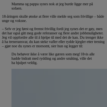
Mamma og pappa synes nok at jeg burde ligge mer på
sofaen.
18-åringen skulle ønske at flere ville melde seg som frivillige – både
unge og voksne.
– Selv er jeg først og fremst frivillig fordi jeg synes det er gøy, men
det har også gitt meg gode referanser og flere andre jobbmuligheter.
Jeg vil oppfordre alle til å hjelpe til med det de kan. Du trenger ikke
å ha treneransvar, du kan steke vafler eller rydde kjegler etter trening
– gjør noe du synes er morsomt, sier hun og legger til:
Du behøver ikke å være like gæren som meg! Hvis alle
hadde bidratt med rydding og andre småting, ville det
ha hjulpet veldig.