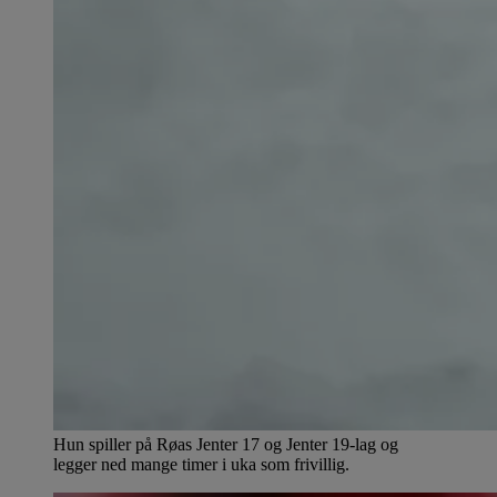
Hun spiller på Røas Jenter 17 og Jenter 19-lag og
legger ned mange timer i uka som frivillig.