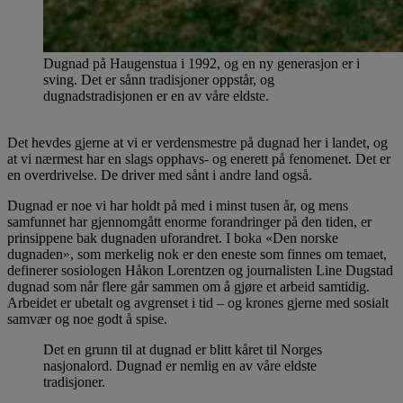
Dugnad på Haugenstua i 1992, og en ny generasjon er i
sving. Det er sånn tradisjoner oppstår, og
dugnadstradisjonen er en av våre eldste.
Det hevdes gjerne at vi er verdensmestre på dugnad her i landet, og
at vi nærmest har en slags opphavs- og enerett på fenomenet. Det er
en overdrivelse. De driver med sånt i andre land også.
Dugnad er noe vi har holdt på med i minst tusen år, og mens
samfunnet har gjennomgått enorme forandringer på den tiden, er
prinsippene bak dugnaden uforandret. I boka «Den norske
dugnaden», som merkelig nok er den eneste som finnes om temaet,
definerer sosiologen Håkon Lorentzen og journalisten Line Dugstad
dugnad som når flere går sammen om å gjøre et arbeid samtidig.
Arbeidet er ubetalt og avgrenset i tid – og krones gjerne med sosialt
samvær og noe godt å spise.
Det en grunn til at dugnad er blitt kåret til Norges
nasjonalord. Dugnad er nemlig en av våre eldste
tradisjoner.