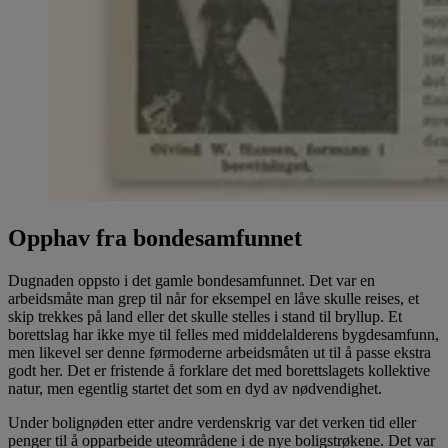
Opphav fra bondesamfunnet
Dugnaden oppsto i det gamle bondesamfunnet. Det var en
arbeidsmåte man grep til når for eksempel en låve skulle reises, et
skip trekkes på land eller det skulle stelles i stand til bryllup. Et
borettslag har ikke mye til felles med middelalderens bygdesamfunn,
men likevel ser denne førmoderne arbeidsmåten ut til å passe ekstra
godt her. Det er fristende å forklare det med borettslagets kollektive
natur, men egentlig startet det som en dyd av nødvendighet.
Under bolignøden etter andre verdenskrig var det verken tid eller
penger til å opparbeide uteområdene i de nye boligstrøkene. Det var