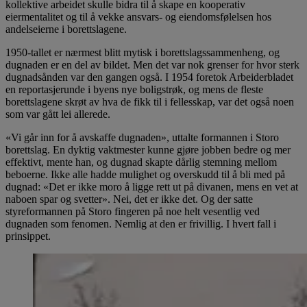
kollektive arbeidet skulle bidra til å skape en kooperativ
eiermentalitet og til å vekke ansvars- og eiendomsfølelsen hos
andelseierne i borettslagene.
1950-tallet er nærmest blitt mytisk i borettslagssammenheng, og
dugnaden er en del av bildet. Men det var nok grenser for hvor sterk
dugnadsånden var den gangen også. I 1954 foretok Arbeiderbladet
en reportasjerunde i byens nye boligstrøk, og mens de fleste
borettslagene skrøt av hva de fikk til i fellesskap, var det også noen
som var gått lei allerede.
«Vi går inn for å avskaffe dugnaden», uttalte formannen i Storo
borettslag. En dyktig vaktmester kunne gjøre jobben bedre og mer
effektivt, mente han, og dugnad skapte dårlig stemning mellom
beboerne. Ikke alle hadde mulighet og overskudd til å bli med på
dugnad: «Det er ikke moro å ligge rett ut på divanen, mens en vet at
naboen spar og svetter». Nei, det er ikke det. Og der satte
styreformannen på Storo fingeren på noe helt vesentlig ved
dugnaden som fenomen. Nemlig at den er frivillig. I hvert fall i
prinsippet.