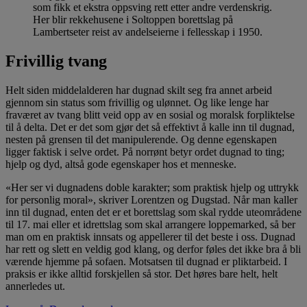
som fikk et ekstra oppsving rett etter andre verdenskrig.
Her blir rekkehusene i Soltoppen borettslag på
Lambertseter reist av andelseierne i fellesskap i 1950.
Frivillig tvang
Helt siden middelalderen har dugnad skilt seg fra annet arbeid
gjennom sin status som frivillig og ulønnet. Og like lenge har
fraværet av tvang blitt veid opp av en sosial og moralsk forpliktelse
til å delta. Det er det som gjør det så effektivt å kalle inn til dugnad,
nesten på grensen til det manipulerende. Og denne egenskapen
ligger faktisk i selve ordet. På norrønt betyr ordet dugnad to ting;
hjelp og dyd, altså gode egenskaper hos et menneske.
«Her ser vi dugnadens doble karakter; som praktisk hjelp og uttrykk
for personlig moral», skriver Lorentzen og Dugstad. Når man kaller
inn til dugnad, enten det er et borettslag som skal rydde uteområdene
til 17. mai eller et idrettslag som skal arrangere loppemarked, så ber
man om en praktisk innsats og appellerer til det beste i oss. Dugnad
har rett og slett en veldig god klang, og derfor føles det ikke bra å bli
værende hjemme på sofaen. Motsatsen til dugnad er pliktarbeid. I
praksis er ikke alltid forskjellen så stor. Det høres bare helt, helt
annerledes ut.