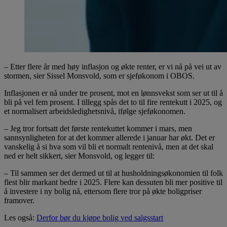
– Etter flere år med høy inflasjon og økte renter, er vi nå på vei ut av
stormen, sier Sissel Monsvold, som er sjeføkonom i OBOS.
Inflasjonen er nå under tre prosent, mot en lønnsvekst som ser ut til å
bli på vel fem prosent. I tillegg spås det to til fire rentekutt i 2025, og
et normalisert arbeidsledighetsnivå, ifølge sjeføkonomen.
– Jeg tror fortsatt det første rentekuttet kommer i mars, men
sannsynligheten for at det kommer allerede i januar har økt. Det er
vanskelig å si hva som vil bli et normalt rentenivå, men at det skal
ned er helt sikkert, sier Monsvold, og legger til:
– Til sammen ser det dermed ut til at husholdningsøkonomien til folk
flest blir markant bedre i 2025. Flere kan dessuten bli mer positive til
å investere i ny bolig nå, ettersom flere tror på økte boligpriser
framover.
Les også:
Derfor bør du kjøpe bolig ved salgsstart