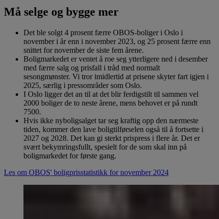
Må selge og bygge mer
Det ble solgt 4 prosent færre OBOS-boliger i Oslo i
november i år enn i november 2023, og 25 prosent færre enn
snittet for november de siste fem årene.
Boligmarkedet er ventet å roe seg ytterligere ned i desember
med færre salg og prisfall i tråd med normalt
sesongmønster. Vi tror imidlertid at prisene skyter fart igjen i
2025, særlig i pressområder som Oslo.
I Oslo ligger det an til at det blir ferdigstilt til sammen vel
2000 boliger de to neste årene, mens behovet er på rundt
7500.
Hvis ikke nyboligsalget tar seg kraftig opp den nærmeste
tiden, kommer den lave boligtilførselen også til å fortsette i
2027 og 2028. Det kan gi sterkt prispress i flere år. Det er
svært bekymringsfullt, spesielt for de som skal inn på
boligmarkedet for første gang.
Les om OBOS' boligprisstatistikk for november 2024