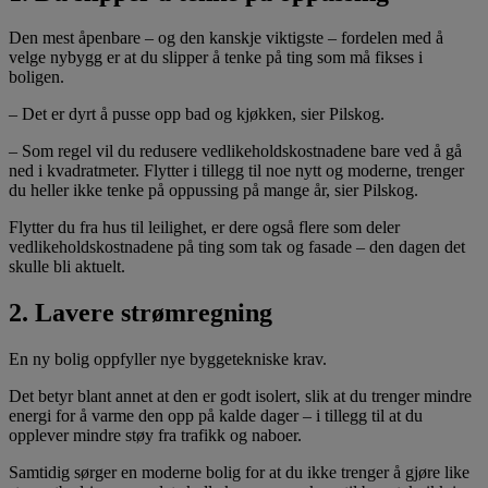
Den mest åpenbare – og den kanskje viktigste – fordelen med å
velge nybygg er at du slipper å tenke på ting som må fikses i
boligen.
– Det er dyrt å pusse opp bad og kjøkken, sier Pilskog.
– Som regel vil du redusere vedlikeholdskostnadene bare ved å gå
ned i kvadratmeter. Flytter i tillegg til noe nytt og moderne, trenger
du heller ikke tenke på oppussing på mange år, sier Pilskog.
Flytter du fra hus til leilighet, er dere også flere som deler
vedlikeholdskostnadene på ting som tak og fasade – den dagen det
skulle bli aktuelt.
2. Lavere strømregning
En ny bolig oppfyller nye byggetekniske krav.
Det betyr blant annet at den er godt isolert, slik at du trenger mindre
energi for å varme den opp på kalde dager – i tillegg til at du
opplever mindre støy fra trafikk og naboer.
Samtidig sørger en moderne bolig for at du ikke trenger å gjøre like