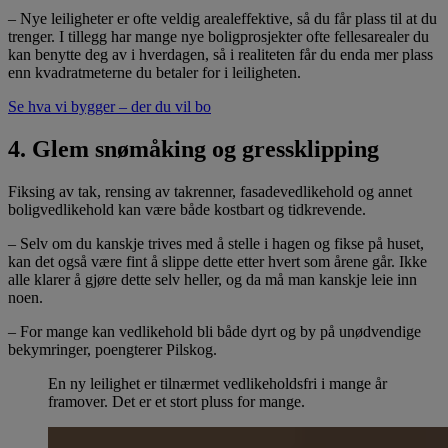
– Nye leiligheter er ofte veldig arealeffektive, så du får plass til at du
trenger. I tillegg har mange nye boligprosjekter ofte fellesarealer du
kan benytte deg av i hverdagen, så i realiteten får du enda mer plass
enn kvadratmeterne du betaler for i leiligheten.
Se hva vi bygger – der du vil bo
4. Glem snømåking og gressklipping
Fiksing av tak, rensing av takrenner, fasadevedlikehold og annet
boligvedlikehold kan være både kostbart og tidkrevende.
– Selv om du kanskje trives med å stelle i hagen og fikse på huset,
kan det også være fint å slippe dette etter hvert som årene går. Ikke
alle klarer å gjøre dette selv heller, og da må man kanskje leie inn
noen.
– For mange kan vedlikehold bli både dyrt og by på unødvendige
bekymringer, poengterer Pilskog.
En ny leilighet er tilnærmet vedlikeholdsfri i mange år
framover. Det er et stort pluss for mange.