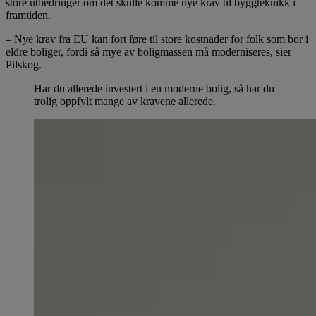
store utbedringer om det skulle komme nye krav til byggteknikk i
framtiden.
– Nye krav fra EU kan fort føre til store kostnader for folk som bor i
eldre boliger, fordi så mye av boligmassen må moderniseres, sier
Pilskog.
Har du allerede investert i en moderne bolig, så har du
trolig oppfylt mange av kravene allerede.