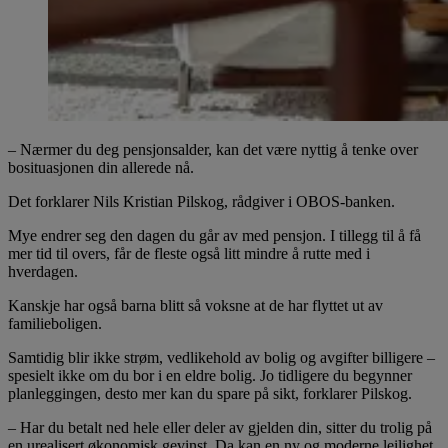
– Nærmer du deg pensjonsalder, kan det være nyttig å tenke over
bosituasjonen din allerede nå.
Det forklarer Nils Kristian Pilskog, rådgiver i OBOS-banken.
Mye endrer seg den dagen du går av med pensjon. I tillegg til å få
mer tid til overs, får de fleste også litt mindre å rutte med i
hverdagen.
Kanskje har også barna blitt så voksne at de har flyttet ut av
familieboligen.
Samtidig blir ikke strøm, vedlikehold av bolig og avgifter billigere –
spesielt ikke om du bor i en eldre bolig. Jo tidligere du begynner
planleggingen, desto mer kan du spare på sikt, forklarer Pilskog.
– Har du betalt ned hele eller deler av gjelden din, sitter du trolig på
en urealisert økonomisk gevinst. Da kan en ny og moderne leilighet