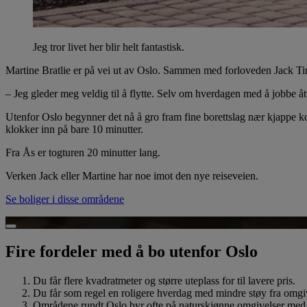
Jeg tror livet her blir helt fantastisk.
Martine Bratlie er på vei ut av Oslo. Sammen med forloveden Jack Tim
– Jeg gleder meg veldig til å flytte. Selv om hverdagen med å jobbe åtte
Utenfor Oslo begynner det nå å gro fram fine borettslag nær kjappe ko
klokker inn på bare 10 minutter.
Fra Ås er togturen 20 minutter lang.
Verken Jack eller Martine har noe imot den nye reiseveien.
Se boliger i disse områdene
Spill av video
Fire fordeler med å bo utenfor Oslo
Du får flere kvadratmeter og større uteplass for til lavere pris.
Du får som regel en roligere hverdag med mindre støy fra omgi
Områdene rundt Oslo byr ofte på naturskjønne omgivelser med