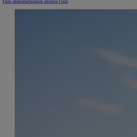
Finn drømmeboligen utenfor Oslo