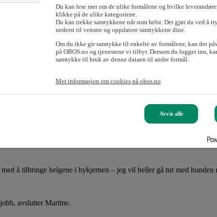
Du kan lese mer om de ulike formålene og hvilke leverandører
iv.
klikke på de ulike kategoriene.
Du kan trekke samtykkene når som helst. Det gjør du ved å tr
nederst til venstre og oppdatere samtykkene dine.
 – og det verste – med reiseveien deres til 
Om du ikke gir samtykke til enkelte av formålene, kan det på
på OBOS.no og tjenestene vi tilbyr. Dersom du logger inn, kan
samtykke til bruk av denne dataen til andre formål.
Mer informasjon om cookies på obos.no
t. Når han tar turen inn til byen skal han høre podkast og sjekke telef
Avvis alle
a. Og det er veldig tilgjengelig.
en terrasse, med en walk-in-garderobe og et stort spisebord så de kan h
 med å tilbringe helgene i bykjernen – jeg vil heller gå tur med hunden 
l jobb, avslutter Martine.