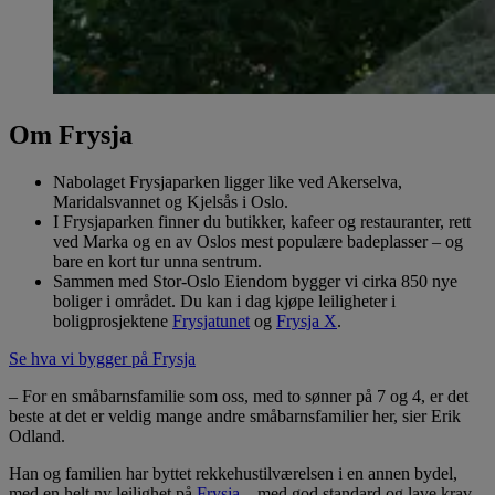
Om Frysja
Nabolaget Frysjaparken ligger like ved Akerselva,
Maridalsvannet og Kjelsås i Oslo.
I Frysjaparken finner du butikker, kafeer og restauranter, rett
ved Marka og en av Oslos mest populære badeplasser – og
bare en kort tur unna sentrum.
Sammen med Stor-Oslo Eiendom bygger vi cirka 850 nye
boliger i området. Du kan i dag kjøpe leiligheter i
boligprosjektene
Frysjatunet
og
Frysja X
.
Se hva vi bygger på Frysja
– For en småbarnsfamilie som oss, med to sønner på 7 og 4, er det
beste at det er veldig mange andre småbarnsfamilier her, sier Erik
Odland.
Han og familien har byttet rekkehustilværelsen i en annen bydel,
med en helt ny leilighet på
Frysja
– med god standard og lave krav.