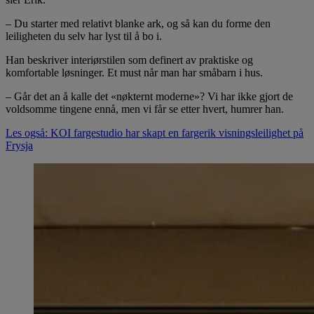
– Du starter med relativt blanke ark, og så kan du forme den
leiligheten du selv har lyst til å bo i.
Han beskriver interiørstilen som definert av praktiske og
komfortable løsninger. Et must når man har småbarn i hus.
– Går det an å kalle det «nøkternt moderne»? Vi har ikke gjort de
voldsomme tingene ennå, men vi får se etter hvert, humrer han.
Les også: KOI fargestudio har skapt en fargerik visningsleilighet på
Frysja