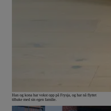
Han og kona har vokst opp på Frysja, og har nå flyttet
tilbake med sin egen familie.