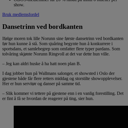
show.
Bruk medlemsfordel
Dansetrinn ved bordkanten
Ifølge moren tok lille Norunn sine første dansetrinn ved bordkanten
før hun kunne å stå. Som sjuåring begynte hun å konkurrere i
sportsdans, et samlebegrep som omfatter flere typer pardans. Som
tolvåring skjønte Norunn Ringvoll at det var dette hun ville.
– Jeg kan aldri huske å ha hatt noen plan B.
I dag jobber hun på Wallmans salonger, et showsted i Oslo der
gjestene både får flere retters middag og storstilte showopplevelser.
Her er hun servitør og danser på samme tid.
– Slik kommer vi tettere på gjestene enn i en vanlig forestilling. Det
er fint å få se hvordan de reagerer på ting, sier hun.