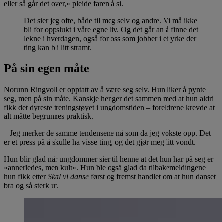
eller så går det over,» pleide faren å si.
Det sier jeg ofte, både til meg selv og andre. Vi må ikke
bli for oppslukt i våre egne liv. Og det går an å finne det
lekne i hverdagen, også for oss som jobber i et yrke der
ting kan bli litt stramt.
På sin egen måte
Norunn Ringvoll er opptatt av å være seg selv. Hun liker å pynte
seg, men på sin måte. Kanskje henger det sammen med at hun aldri
fikk det dyreste treningstøyet i ungdomstiden – foreldrene krevde at
alt måtte begrunnes praktisk.
– Jeg merker de samme tendensene nå som da jeg vokste opp. Det
er et press på å skulle ha visse ting, og det gjør meg litt vondt.
Hun blir glad når ungdommer sier til henne at det hun har på seg er
«annerledes, men kult». Hun ble også glad da tilbakemeldingene
hun fikk etter
Skal vi danse
først og fremst handlet om at hun danset
bra og så sterk ut.