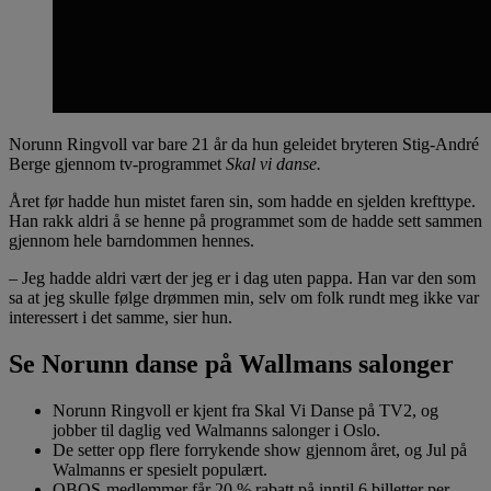
Norunn Ringvoll var bare 21 år da hun geleidet bryteren Stig-André
Berge gjennom tv-programmet
Skal vi danse.
Året før hadde hun mistet faren sin, som hadde en sjelden krefttype.
Han rakk aldri å se henne på programmet som de hadde sett sammen
gjennom hele barndommen hennes.
– Jeg hadde aldri vært der jeg er i dag uten pappa. Han var den som
sa at jeg skulle følge drømmen min, selv om folk rundt meg ikke var
interessert i det samme, sier hun.
Se Norunn danse på Wallmans salonger
Norunn Ringvoll er kjent fra Skal Vi Danse på TV2, og
jobber til daglig ved Walmanns salonger i Oslo.
De setter opp flere forrykende show gjennom året, og Jul på
Walmanns er spesielt populært.
OBOS-medlemmer får 20 % rabatt på inntil 6 billetter per