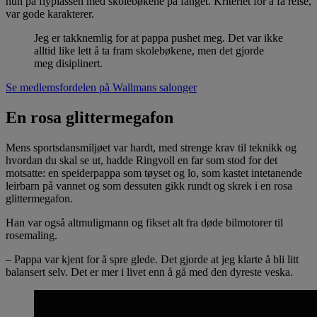
hun på flyplassen med skolebøkene på fanget. Kriteriet for å få reise,
var gode karakterer.
Jeg er takknemlig for at pappa pushet meg. Det var ikke
alltid like lett å ta fram skolebøkene, men det gjorde
meg disiplinert.
Se medlemsfordelen på Wallmans salonger
En rosa glittermegafon
Mens sportsdansmiljøet var hardt, med strenge krav til teknikk og
hvordan du skal se ut, hadde Ringvoll en far som stod for det
motsatte: en speiderpappa som tøyset og lo, som kastet intetanende
leirbarn på vannet og som dessuten gikk rundt og skrek i en rosa
glittermegafon.
Han var også altmuligmann og fikset alt fra døde bilmotorer til
rosemaling.
– Pappa var kjent for å spre glede. Det gjorde at jeg klarte å bli litt
balansert selv. Det er mer i livet enn å gå med den dyreste veska.