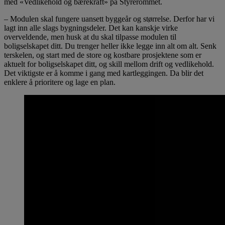
med «Vedlikehold og bærekraft» på Styrerommet.
– Modulen skal fungere uansett byggeår og størrelse. Derfor har vi
lagt inn alle slags bygningsdeler. Det kan kanskje virke
overveldende, men husk at du skal tilpasse modulen til
boligselskapet ditt. Du trenger heller ikke legge inn alt om alt. Senk
terskelen, og start med de store og kostbare prosjektene som er
aktuelt for boligselskapet ditt, og skill mellom drift og vedlikehold.
Det viktigste er å komme i gang med kartleggingen. Da blir det
enklere å prioritere og lage en plan.