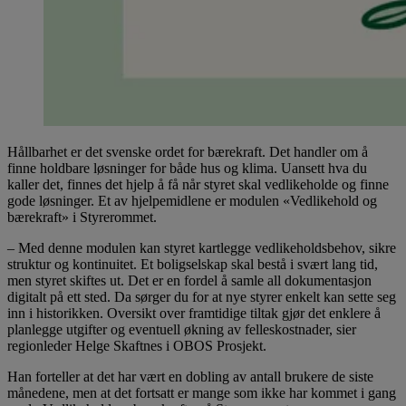
Hållbarhet er det svenske ordet for bærekraft. Det handler om å
finne holdbare løsninger for både hus og klima. Uansett hva du
kaller det, finnes det hjelp å få når styret skal vedlikeholde og finne
gode løsninger. Et av hjelpemidlene er modulen «Vedlikehold og
bærekraft» i Styrerommet.
– Med denne modulen kan styret kartlegge vedlikeholdsbehov, sikre
struktur og kontinuitet. Et boligselskap skal bestå i svært lang tid,
men styret skiftes ut. Det er en fordel å samle all dokumentasjon
digitalt på ett sted. Da sørger du for at nye styrer enkelt kan sette seg
inn i historikken. Oversikt over framtidige tiltak gjør det enklere å
planlegge utgifter og eventuell økning av felleskostnader, sier
regionleder Helge Skaftnes i OBOS Prosjekt.
Han forteller at det har vært en dobling av antall brukere de siste
månedene, men at det fortsatt er mange som ikke har kommet i gang