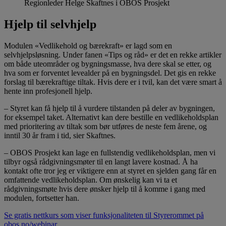
Regionleder Helge Skaftnes i OBOS Prosjekt
Hjelp til selvhjelp
Modulen «Vedlikehold og bærekraft» er lagd som en
selvhjelpsløsning. Under fanen «Tips og råd» er det en rekke artikler
om både uteområder og bygningsmasse, hva dere skal se etter, og
hva som er forventet levealder på en bygningsdel. Det gis en rekke
forslag til bærekraftige tiltak. Hvis dere er i tvil, kan det være smart å
hente inn profesjonell hjelp.
– Styret kan få hjelp til å vurdere tilstanden på deler av bygningen,
for eksempel taket. Alternativt kan dere bestille en vedlikeholdsplan
med prioritering av tiltak som bør utføres de neste fem årene, og
inntil 30 år fram i tid, sier Skaftnes.
– OBOS Prosjekt kan lage en fullstendig vedlikeholdsplan, men vi
tilbyr også rådgivningsmøter til en langt lavere kostnad. Å ha
kontakt ofte tror jeg er viktigere enn at styret en sjelden gang får en
omfattende vedlikeholdsplan. Om ønskelig kan vi ta et
rådgivningsmøte hvis dere ønsker hjelp til å komme i gang med
modulen, fortsetter han.
Se gratis nettkurs som viser funksjonaliteten til Styrerommet på
obos.no/webinar