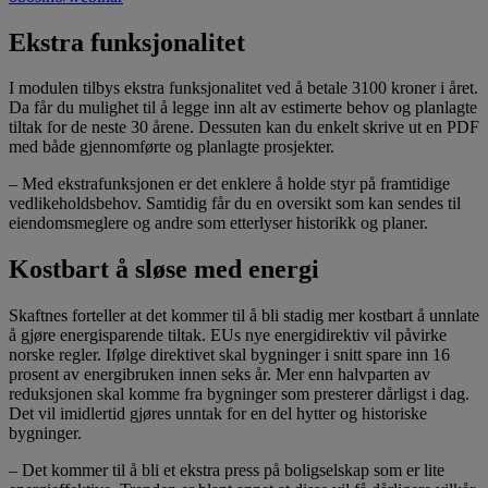
Ekstra funksjonalitet
I modulen tilbys ekstra funksjonalitet ved å betale 3100 kroner i året.
Da får du mulighet til å legge inn alt av estimerte behov og planlagte
tiltak for de neste 30 årene. Dessuten kan du enkelt skrive ut en PDF
med både gjennomførte og planlagte prosjekter.
– Med ekstrafunksjonen er det enklere å holde styr på framtidige
vedlikeholdsbehov. Samtidig får du en oversikt som kan sendes til
eiendomsmeglere og andre som etterlyser historikk og planer.
Kostbart å sløse med energi
Skaftnes forteller at det kommer til å bli stadig mer kostbart å unnlate
å gjøre energisparende tiltak. EUs nye energidirektiv vil påvirke
norske regler. Ifølge direktivet skal bygninger i snitt spare inn 16
prosent av energibruken innen seks år. Mer enn halvparten av
reduksjonen skal komme fra bygninger som presterer dårligst i dag.
Det vil imidlertid gjøres unntak for en del hytter og historiske
bygninger.
– Det kommer til å bli et ekstra press på boligselskap som er lite