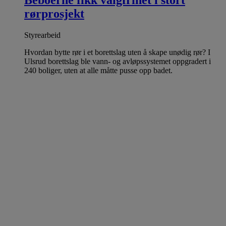
Beboerne fikk valgfrihet i stort
rørprosjekt
Styrearbeid
Hvordan bytte rør i et borettslag uten å skape unødig rør? I
Ulsrud borettslag ble vann- og avløpssystemet oppgradert i
240 boliger, uten at alle måtte pusse opp badet.