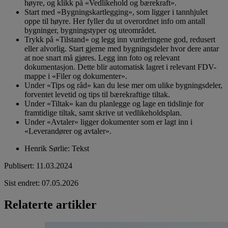
høyre, og klikk på «Vedlikehold og bærekraft».
Start med «Bygningskartlegging», som ligger i tannhjulet
oppe til høyre. Her fyller du ut overordnet info om antall
bygninger, bygningstyper og uteområdet.
Trykk på «Tilstand» og legg inn vurderingene god, redusert
eller alvorlig. Start gjerne med bygningsdeler hvor dere antar
at noe snart må gjøres. Legg inn foto og relevant
dokumentasjon. Dette blir automatisk lagret i relevant FDV-
mappe i «Filer og dokumenter».
Under «Tips og råd» kan du lese mer om ulike bygningsdeler,
forventet levetid og tips til bærekraftige tiltak.
Under «Tiltak» kan du planlegge og lage en tidslinje for
framtidige tiltak, samt skrive ut vedlikeholdsplan.
Under «Avtaler» ligger dokumenter som er lagt inn i
«Leverandører og avtaler».
Henrik Sørlie
:
Tekst
Publisert
:
11.03.2024
Sist endret
:
07.05.2026
Relaterte artikler