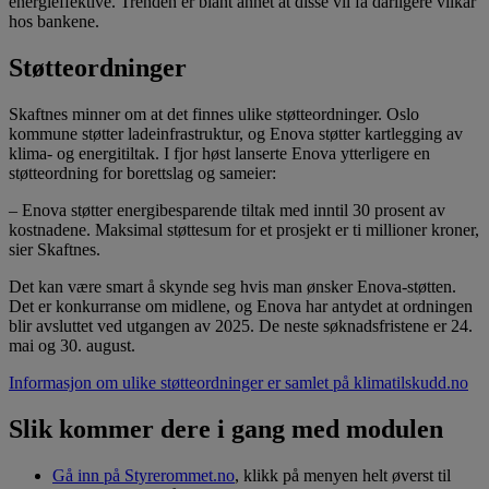
energieffektive. Trenden er blant annet at disse vil få dårligere vilkår
hos bankene.
Støtteordninger
Skaftnes minner om at det finnes ulike støtteordninger. Oslo
kommune støtter ladeinfrastruktur, og Enova støtter kartlegging av
klima- og energitiltak. I fjor høst lanserte Enova ytterligere en
støtteordning for borettslag og sameier:
– Enova støtter energibesparende tiltak med inntil 30 prosent av
kostnadene. Maksimal støttesum for et prosjekt er ti millioner kroner,
sier Skaftnes.
Det kan være smart å skynde seg hvis man ønsker Enova-støtten.
Det er konkurranse om midlene, og Enova har antydet at ordningen
blir avsluttet ved utgangen av 2025. De neste søknadsfristene er 24.
mai og 30. august.
Informasjon om ulike støtteordninger er samlet på klimatilskudd.no
Slik kommer dere i gang med modulen
Gå inn på Styrerommet.no
, klikk på menyen helt øverst til