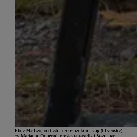
Eline Madsen, nestleder i Stovner borettslag (til venstre)
og Marianne Opperud, prosjektansvarlig i Søve, har