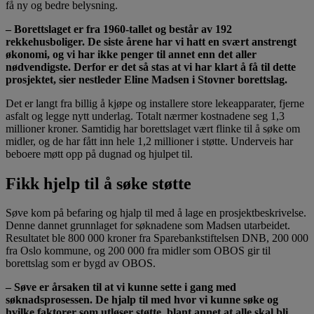
få ny og bedre belysning.
– Borettslaget er fra 1960-tallet og består av 192
rekkehusboliger. De siste årene har vi hatt en svært anstrengt
økonomi, og vi har ikke penger til annet enn det aller
nødvendigste. Derfor er det så stas at vi har klart å få til dette
prosjektet, sier nestleder Eline Madsen i Stovner borettslag.
Det er langt fra billig å kjøpe og installere store lekeapparater, fjerne
asfalt og legge nytt underlag. Totalt nærmer kostnadene seg 1,3
millioner kroner. Samtidig har borettslaget vært flinke til å søke om
midler, og de har fått inn hele 1,2 millioner i støtte. Underveis har
beboere møtt opp på dugnad og hjulpet til.
Fikk hjelp til å søke støtte
Søve kom på befaring og hjalp til med å lage en prosjektbeskrivelse.
Denne dannet grunnlaget for søknadene som Madsen utarbeidet.
Resultatet ble 800 000 kroner fra Sparebankstiftelsen DNB, 200 000
fra Oslo kommune, og 200 000 fra midler som OBOS gir til
borettslag som er bygd av OBOS.
– Søve er årsaken til at vi kunne sette i gang med
søknadsprosessen. De hjalp til med hvor vi kunne søke og
hvilke faktorer som utløser støtte, blant annet at alle skal bli