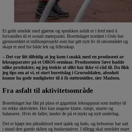
Et grått område med gjørme og sprukken asfalt er i ferd med å
forvandles til et sosialt møtepunkt. Borettslaget nordøst i Oslo har
gjennomført et millionprosjekt som har gitt nytt liv til uteområdet og
skapt et sted for både lek og fellesskap.
– Det var litt tilfeldig at jeg kom i snakk med en produsent av
lekeapparater på et OBOS-seminar. Produsenten Søve hadde
ulike produkter, og jeg tenkte at slikt har ikke vi råd til. Da fikk
jeg tips om at vi, et stort borettslag i Groruddalen, absolutt
kunne ha gode muligheter til å få støttemidler, sier Madsen.
Fra asfalt til aktivitetsområde
Borettslaget har fått på plass et gigantisk lekeapparat som innbyr til
en rekke aktiviteter. Her kan ungene klatre, rutsje, snurre og
balansere. Hvis de faller, lander de på et mykt og nytt underlag.
Det er kjøpt inn piknikbord med sjakk og ludo, og beboerne har satt
i stand den gamle sklien og huskestativet. I tillegg skal området snart