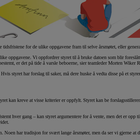
 tidsfristene for de ulike oppgavene fram til selve årsmøtet, eller gener
like oppgavene. Vi oppfordrer styret til å bruke datoen som blir foresl
r bestemt, er det på tide å varsle beboerne, sier teamleder Morten Wik
vis styret har forslag til saker, må dere huske å vedta disse på et styrem
et kan kreve at visse kriterier er oppfylt. Styret kan be forslagsstille
dstemt hver gang – kan styret argumentere for å vente, men det er opp til
idet.
. Noen har tradisjon for svært lange årsmøter, men da ser vi gjerne at d