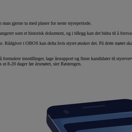
an man gjerne ta med planer for neste styreperiode.
t fungerer som et historisk dokument, og i tillegg kan det bidra til å fors
 Rådgiver i OBOS kan delta hvis styret ønsker det. På dette møtet skal
 å formulere innstillinger, lage årsrapport og finne kandidater til styrev
s ut 8-20 dager før årsmøtet, sier Røstengen.