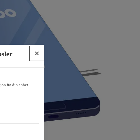
psler
sjon fra din enhet.