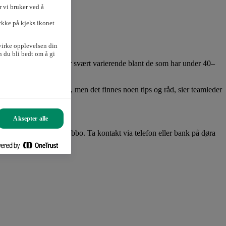
 vi bruker ved å
ykke på kjeks ikonet
virke opplevelsen din
 du bli bedt om å gi
ap har det, men at det er svært varierende blant de som har under 40–
teringen til styreverv, men det finnes noen tips og råd, sier teamleder
Aksepter alle
ruktive innspill på Vibbo. Ta kontakt via telefon eller bank på døra