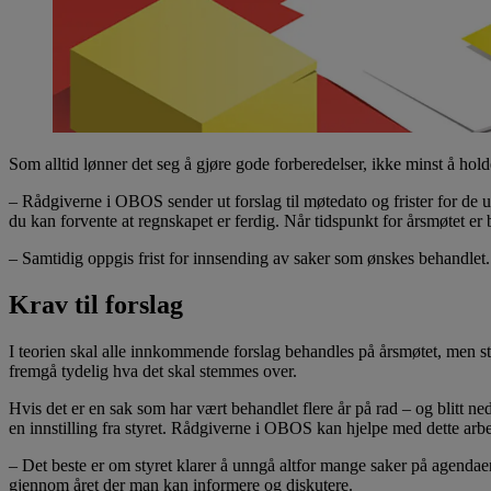
Som alltid lønner det seg å gjøre gode forberedelser, ikke minst å holde
– Rådgiverne i OBOS sender ut forslag til møtedato og frister for de u
du kan forvente at regnskapet er ferdig. Når tidspunkt for årsmøtet e
– Samtidig oppgis frist for innsending av saker som ønskes behandlet. H
Krav til forslag
I teorien skal alle innkommende forslag behandles på årsmøtet, men styr
fremgå tydelig hva det skal stemmes over.
Hvis det er en sak som har vært behandlet flere år på rad – og blitt ne
en innstilling fra styret. Rådgiverne i OBOS kan hjelpe med dette arbe
– Det beste er om styret klarer å unngå altfor mange saker på agendaen
gjennom året der man kan informere og diskutere.