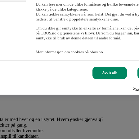
Du kan lese mer om de ulike formålene og hvilke leverandører
klikke på de ulike kategoriene.
Du kan trekke samtykkene når som helst. Det gjør du ved å tr
nederst til venstre og oppdatere samtykkene dine.
Om du ikke gir samtykke til enkelte av formålene, kan det på
på OBOS.no og tjenestene vi tilbyr. Dersom du logger inn, kan
samtykke til bruk av denne dataen til andre formål.
meier som har valgkomite. Inntrykket er at nesten alle store boligselsk
inne nye kandidater til styreverv, selv blant de som har valgkomite.
Mer informasjon om cookies på obos.no
isse er uavhengige fra styret. Jeg vet det er mange som sliter med rekrut
t er viktig ha øynene åpne for beboere som viser engasjement.
Avvis alle
øet, og som kanskje gjør litt ekstra på dugnader eller kommer med konst
du møter dem fysisk enn gjennom e-post og SMS.
mtaler med hver og en i styret. Hvem ønsker gjenvalg?
jekter på gang.
om utfyller hverandre.
spill til kandidater.