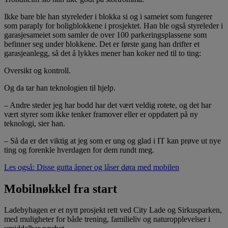
Ikke bare ble han styreleder i blokka si og i sameiet som fungerer
som paraply for boligblokkene i prosjektet. Han ble også styreleder i
garasjesameiet som samler de over 100 parkeringsplassene som
befinner seg under blokkene. Det er første gang han drifter et
garasjeanlegg, så det å lykkes mener han koker ned til to ting:
Oversikt og kontroll.
Og da tar han teknologien til hjelp.
– Andre steder jeg har bodd har det vært veldig rotete, og det har
vært styrer som ikke tenker framover eller er oppdatert på ny
teknologi, sier han.
– Så da er det viktig at jeg som er ung og glad i IT kan prøve ut nye
ting og forenkle hverdagen for dem rundt meg.
Les også: Disse gutta åpner og låser døra med mobilen
Mobilnøkkel fra start
Ladebyhagen er et nytt prosjekt rett ved City Lade og Sirkusparken,
med muligheter for både trening, familieliv og naturopplevelser i