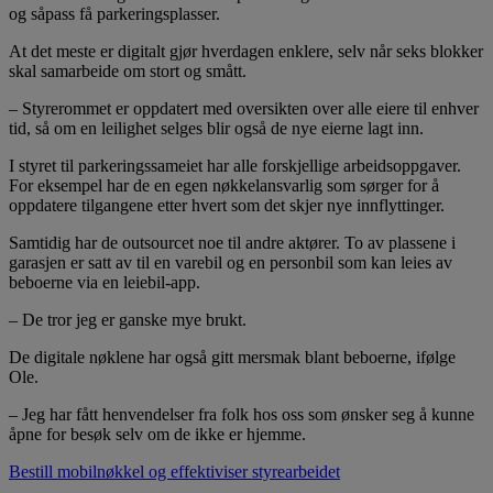
og såpass få parkeringsplasser.
At det meste er digitalt gjør hverdagen enklere, selv når seks blokker
skal samarbeide om stort og smått.
– Styrerommet er oppdatert med oversikten over alle eiere til enhver
tid, så om en leilighet selges blir også de nye eierne lagt inn.
I styret til parkeringssameiet har alle forskjellige arbeidsoppgaver.
For eksempel har de en egen nøkkelansvarlig som sørger for å
oppdatere tilgangene etter hvert som det skjer nye innflyttinger.
Samtidig har de outsourcet noe til andre aktører. To av plassene i
garasjen er satt av til en varebil og en personbil som kan leies av
beboerne via en leiebil-app.
– De tror jeg er ganske mye brukt.
De digitale nøklene har også gitt mersmak blant beboerne, ifølge
Ole.
– Jeg har fått henvendelser fra folk hos oss som ønsker seg å kunne
åpne for besøk selv om de ikke er hjemme.
Bestill mobilnøkkel og effektiviser styrearbeidet