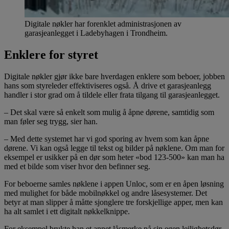
Digitale nøkler har forenklet administrasjonen av
garasjeanlegget i Ladebyhagen i Trondheim.
Enklere for styret
Digitale nøkler gjør ikke bare hverdagen enklere som beboer, jobben
hans som styreleder effektiviseres også. Å drive et garasjeanlegg
handler i stor grad om å tildele eller frata tilgang til garasjeanlegget.
– Det skal være så enkelt som mulig å åpne dørene, samtidig som
man føler seg trygg, sier han.
– Med dette systemet har vi god sporing av hvem som kan åpne
dørene. Vi kan også legge til tekst og bilder på nøklene. Om man for
eksempel er usikker på en dør som heter «bod 123-500» kan man ha
med et bilde som viser hvor den befinner seg.
For beboerne samles nøklene i appen Unloc, som er en åpen løsning
med mulighet for både mobilnøkkel og andre låsesystemer. Det
betyr at man slipper å måtte sjonglere tre forskjellige apper, men kan
ha alt samlet i ett digitalt nøkkelknippe.
For eksempel brukte han et annet låsmerke på sin egen leilighetsdør,