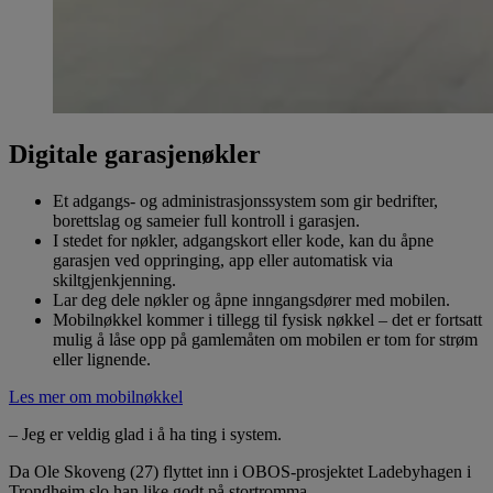
Digitale garasjenøkler
Et adgangs- og administrasjonssystem som gir bedrifter,
borettslag og sameier full kontroll i garasjen.
I stedet for nøkler, adgangskort eller kode, kan du åpne
garasjen ved oppringing, app eller automatisk via
skiltgjenkjenning.
Lar deg dele nøkler og åpne inngangsdører med mobilen.
Mobilnøkkel kommer i tillegg til fysisk nøkkel – det er fortsatt
mulig å låse opp på gamlemåten om mobilen er tom for strøm
eller lignende.
Les mer om mobilnøkkel
– Jeg er veldig glad i å ha ting i system.
Da Ole Skoveng (27) flyttet inn i OBOS-prosjektet Ladebyhagen i
Trondheim slo han like godt på stortromma.