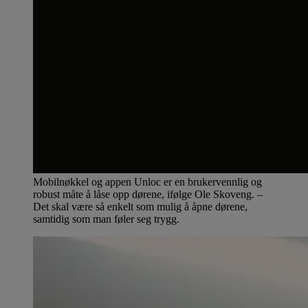
Mobilnøkkel og appen Unloc er en brukervennlig og
robust måte å låse opp dørene, ifølge Ole Skoveng. –
Det skal være så enkelt som mulig å åpne dørene,
samtidig som man føler seg trygg.