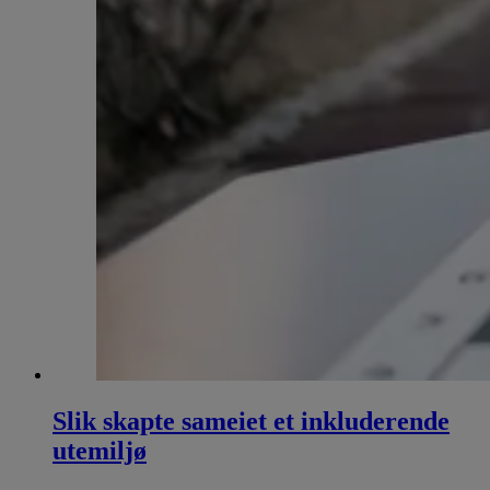
Slik skapte sameiet et inkluderende
utemiljø