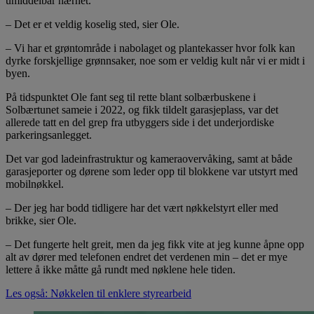
umiddelbar nærhet.
– Det er et veldig koselig sted, sier Ole.
– Vi har et grøntområde i nabolaget og plantekasser hvor folk kan
dyrke forskjellige grønnsaker, noe som er veldig kult når vi er midt i
byen.
På tidspunktet Ole fant seg til rette blant solbærbuskene i
Solbærtunet sameie i 2022, og fikk tildelt garasjeplass, var det
allerede tatt en del grep fra utbyggers side i det underjordiske
parkeringsanlegget.
Det var god ladeinfrastruktur og kameraovervåking, samt at både
garasjeporter og dørene som leder opp til blokkene var utstyrt med
mobilnøkkel.
– Der jeg har bodd tidligere har det vært nøkkelstyrt eller med
brikke, sier Ole.
– Det fungerte helt greit, men da jeg fikk vite at jeg kunne åpne opp
alt av dører med telefonen endret det verdenen min – det er mye
lettere å ikke måtte gå rundt med nøklene hele tiden.
Les også: Nøkkelen til enklere styrearbeid