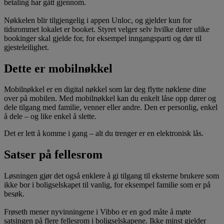
betaling har gått gjennom.
Nøkkelen blir tilgjengelig i appen Unloc, og gjelder kun for
tidsrommet lokalet er booket. Styret velger selv hvilke dører ulike
bookinger skal gjelde for, for eksempel inngangsparti og dør til
gjesteleilighet.
Dette er mobilnøkkel
Mobilnøkkel er en digital nøkkel som lar deg flytte nøklene dine
over på mobilen. Med mobilnøkkel kan du enkelt låse opp dører og
dele tilgang med familie, venner eller andre. Den er personlig, enkel
å dele – og like enkel å slette.
Det er lett å komme i gang – alt du trenger er en elektronisk lås.
Satser på fellesrom
Løsningen gjør det også enklere å gi tilgang til eksterne brukere som
ikke bor i boligselskapet til vanlig, for eksempel familie som er på
besøk.
Frøseth mener nyvinningene i Vibbo er en god måte å møte
satsingen på flere fellesrom i boligselskapene. Ikke minst gjelder