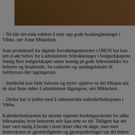
– Nå blir det enda enklere å sette opp gode bookingløsninger i
Vibbo, sier Anne Mikkelsen.
Som produktsjef for digitale forvaltningstjenester i OBOS har hun
sett et økt behov for å administrere fellesløsninger i boligselskapene.
Stadig flere boligselskaper satser nemlig på gode fellesområder for
beboere og besøkende, fra vaskerier og samlingslokaler til
hobbyrom eller lagringsrom.
– Imidlertid kan både beboere og styrer oppleve en del friksjon når
de skal finne måter å administrere tilgangene, sier Mikkelsen.
– Derfor har vi jobbet med å videreutvikle kalenderfunksjonen i
Vibbo.
Kalenderfunksjonen lar styrene opprette bookingsystemer for ulike
fellesarealer, hvor beboerne selv kan sette av tid. Tidligere har det
bare vært mulig å booke i noen timer eller ett døgn, men med
framveksten av gjesteleiligheter og gjesteparkeringer var det behov