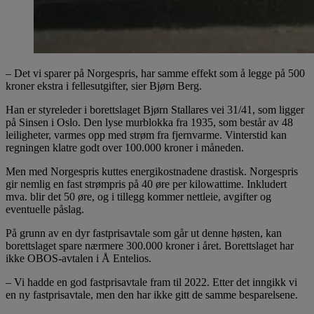
– Det vi sparer på Norgespris, har samme effekt som å legge på 500
kroner ekstra i fellesutgifter, sier Bjørn Berg.
Han er styreleder i borettslaget Bjørn Stallares vei 31/41, som ligger
på Sinsen i Oslo. Den lyse murblokka fra 1935, som består av 48
leiligheter, varmes opp med strøm fra fjernvarme. Vinterstid kan
regningen klatre godt over 100.000 kroner i måneden.
Men med Norgespris kuttes energikostnadene drastisk. Norgespris
gir nemlig en fast strømpris på 40 øre per kilowattime. Inkludert
mva. blir det 50 øre, og i tillegg kommer nettleie, avgifter og
eventuelle påslag.
På grunn av en dyr fastprisavtale som går ut denne høsten, kan
borettslaget spare nærmere 300.000 kroner i året. Borettslaget har
ikke OBOS-avtalen i Å Entelios.
– Vi hadde en god fastprisavtale fram til 2022. Etter det inngikk vi
en ny fastprisavtale, men den har ikke gitt de samme besparelsene.