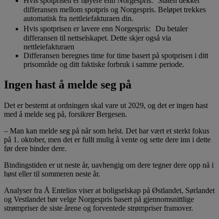
Hvis spotprisen er høyere enn Norgespris: Staten dekker
differansen mellom spotpris og Norgespris. Beløpet trekkes
automatisk fra nettleiefakturaen din.
Hvis spotprisen er lavere enn Norgespris: Du betaler
differansen til nettselskapet. Dette skjer også via
nettleiefakturaen
Differansen beregnes time for time basert på spotprisen i ditt
prisområde og ditt faktiske forbruk i samme periode.
Ingen hast å melde seg på
Det er bestemt at ordningen skal vare ut 2029, og det er ingen hast
med å melde seg på, forsikrer Bergesen.
– Man kan melde seg på når som helst. Det har vært et sterkt fokus
på 1. oktober, men det er fullt mulig å vente og sette dere inn i dette
før dere binder dere.
Bindingstiden er ut neste år, uavhengig om dere tegner dere opp nå i
høst eller til sommeren neste år.
Analyser fra Å Entelios viser at boligselskap på Østlandet, Sørlandet
og Vestlandet bør velge Norgespris basert på gjennomsnittlige
strømpriser de siste årene og forventede strømpriser framover.