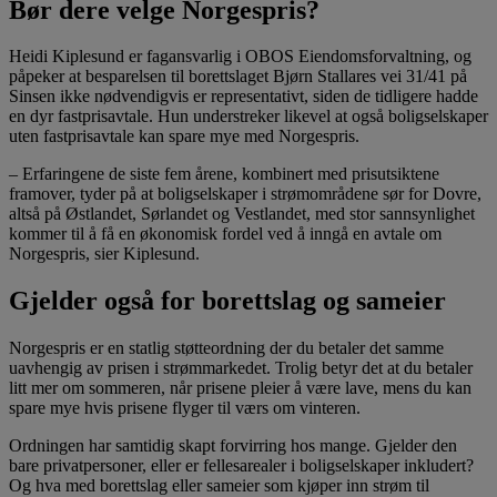
Bør dere velge Norgespris?
Heidi Kiplesund er fagansvarlig i OBOS Eiendomsforvaltning, og
påpeker at besparelsen til borettslaget Bjørn Stallares vei 31/41 på
Sinsen ikke nødvendigvis er representativt, siden de tidligere hadde
en dyr fastprisavtale. Hun understreker likevel at også boligselskaper
uten fastprisavtale kan spare mye med Norgespris.
– Erfaringene de siste fem årene, kombinert med prisutsiktene
framover, tyder på at boligselskaper i strømområdene sør for Dovre,
altså på Østlandet, Sørlandet og Vestlandet, med stor sannsynlighet
kommer til å få en økonomisk fordel ved å inngå en avtale om
Norgespris, sier Kiplesund.
Gjelder også for borettslag og sameier
Norgespris er en statlig støtteordning der du betaler det samme
uavhengig av prisen i strømmarkedet. Trolig betyr det at du betaler
litt mer om sommeren, når prisene pleier å være lave, mens du kan
spare mye hvis prisene flyger til værs om vinteren.
Ordningen har samtidig skapt forvirring hos mange. Gjelder den
bare privatpersoner, eller er fellesarealer i boligselskaper inkludert?
Og hva med borettslag eller sameier som kjøper inn strøm til