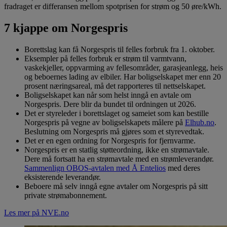
fradraget er differansen mellom spotprisen for strøm og 50 øre/kWh.
7 kjappe om Norgespris
Borettslag kan få Norgespris til felles forbruk fra 1. oktober.
Eksempler på felles forbruk er strøm til varmtvann,
vaskekjeller, oppvarming av fellesområder, garasjeanlegg, heis
og beboernes lading av elbiler. Har boligselskapet mer enn 20
prosent næringsareal, må det rapporteres til nettselskapet.
Boligselskapet kan når som helst inngå en avtale om
Norgespris. Dere blir da bundet til ordningen ut 2026.
Det er styreleder i borettslaget og sameiet som kan bestille
Norgespris på vegne av boligselskapets målere på
Elhub.no
.
Beslutning om Norgespris må gjøres som et styrevedtak.
Det er en egen ordning for Norgespris for fjernvarme.
Norgespris er en statlig støtteordning, ikke en strømavtale.
Dere må fortsatt ha en strømavtale med en strømleverandør.
Sammenlign OBOS-avtalen med Å Entelios
med deres
eksisterende leverandør.
Beboere må selv inngå egne avtaler om Norgespris på sitt
private strømabonnement.
Les mer på NVE.no