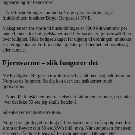
oppvarming for beboerne?
– Alle husholdninger kan motta Norgespris for strøm, også
fritidsboliger, forsikrer Birger Bergesen i NVE.
Maksgrensen for strøm til husholdninger er 5000 kilowattimer per
måned, mens for boligselskaper med fjernvarme er grensen 4500 for
hver leilighet. Hele boligselskapet får tilgang til ordningen, unntaket
er næringslokaler. Forbrukstaket gjelder per boenhet i et borettslag
eller sameie.
Fjernvarme – slik fungerer det
NVE-rådgiver Bergesen tror ikke alle har fått med seg helt hvordan
Norgespris fungerer. Særlig kan det være usikkerhet rundt
fjernvarme.
– Noen får kanskje en overraskelse når fakturaen kommer, og tenker
«var det ikke 50 øre jeg skulle betale»?
Så enkelt er det dessverre ikke.
Norgespris gir deg et fradrag på fjernvarmeprisen når spotprisen for
strøm er høyere enn 50 øre/kWh inkl. mva. Når spotprisen for strøm
er lavere, får du et tillegg på fjernvarmeprisen. Tillegget eller