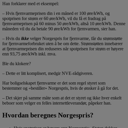
Han forklarer med et eksempel:
– Hvis fjernvarmeprisen din i en måned er 100 øre/kWh, og
spotprisen for strøm er 60 øre/kWh, vil du få et fradrag på
fjernvarmeprisen på 60 minus 50 øre/kWh, altså 10 øre/kWh. Denne
måneden vil du da betale 90 øre/kWh for fjernvarmen, sier han.
– Hvis du
ikke
velger Norgespris for fjernvarme, får du strømstøtte
for fjernvarmeforbruket uten å be om dette. Strømstøtten innebærer
at fjernvarmeprisen din reduseres når spotprisen for strøm er høyere
enn 93,75 øre/kWh inkl. mva.
Ble du klokere?
– Dette er litt komplisert, medgir NVE-rådgiveren.
Har boligselskapet fjernvarme er det som regel styret som
bestemmer og «bestiller» Norgespris, hvis de ønsker å gå for det.
– Det skjer på samme måte som at det er styret og ikke hver enkelt
beboer som velger en felles internettleverandør, påpeker han.
Hvordan beregnes Norgespris?