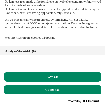
send e-posten til:
forkjop@obos.no
Du kan lese mer om de ulike formålene og hvilke leverandører vi bruker ved
å klikke på de ulike kategoriene.
Skal du til OBOS-banken, Tryg Forsikring for
Du kan trekke samtykkene når som helst. Det gjør du ved å trykke på kjeks
ikonet nederst til venstre og oppdatere samtykkene dine.
OBOS-medlemmer, Styrerommet eller Vibbo?
Om du ikke gir samtykke til enkelte av formålene, kan det påvirke
Det går fint! Tilgangen til disse nettstedene er ikke påvirket.
opplevelsen din på OBOS.no og tjenestene vi tilbyr. Dersom du logger inn,
kan du bli bedt om å gi samtykke til bruk av denne dataen til andre formål.
Logg inn i nettbanken for privatkunder
Logg inn i nettbanken for bedriftskunder
Mer informasjon om cookies på obos.no
Signeringsportalen
Logg inn på Tryg forsikring for OBOS-medlemmer
Registrer deg som kunde i OBOS-banken
Analyse/Statistikk (6)
Logg inn på Styrerommet
Logg inn på Vibbo
Markedsføring (8)
Har du spørsmål?
Funksjonelle (8)
Ring oss på
22 86 55 00
(mandag til fredag, 09.00 – 15.00)
Avvis alle
Helt nødvendige (1)
Du kan også sende e-post til:
obos@obos.no
Aksepter alle