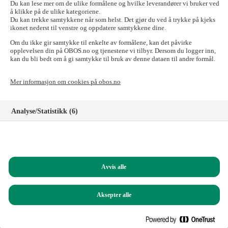
send e-posten til:
forkjop@obos.no
Du kan lese mer om de ulike formålene og hvilke leverandører vi bruker ved
å klikke på de ulike kategoriene.
Skal du til OBOS-banken, Tryg Forsikring for
Du kan trekke samtykkene når som helst. Det gjør du ved å trykke på kjeks
ikonet nederst til venstre og oppdatere samtykkene dine.
OBOS-medlemmer, Styrerommet eller Vibbo?
Om du ikke gir samtykke til enkelte av formålene, kan det påvirke
Det går fint! Tilgangen til disse nettstedene er ikke påvirket.
opplevelsen din på OBOS.no og tjenestene vi tilbyr. Dersom du logger inn,
kan du bli bedt om å gi samtykke til bruk av denne dataen til andre formål.
Logg inn i nettbanken for privatkunder
Logg inn i nettbanken for bedriftskunder
Mer informasjon om cookies på obos.no
Signeringsportalen
Logg inn på Tryg forsikring for OBOS-medlemmer
Registrer deg som kunde i OBOS-banken
Analyse/Statistikk (6)
Logg inn på Styrerommet
Logg inn på Vibbo
Markedsføring (8)
Har du spørsmål?
Funksjonelle (8)
Ring oss på
22 86 55 00
(mandag til fredag, 09.00 – 15.00)
Avvis alle
Helt nødvendige (1)
Du kan også sende e-post til:
obos@obos.no
Aksepter alle