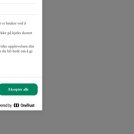
 vi bruker ved å
ykke på kjeks ikonet
virke opplevelsen din
 du bli bedt om å gi
Aksepter alle