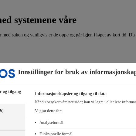
med systemene våre
 med saken og vanligvis er de oppe og går igjen i løpet av kort tid. Du 
or hvilken bolig det gjelder. Husk å få med ditt navn, medlemsnummer og 
Innstillinger for bruk av informasjonska
e-posten til:
hammersborg@obos.no
-posten til:
forkjop@obos.no
r og tilgang
Informasjonskapsler og tilgang til data
-medlemmer, Styrerommet eller Vibbo?
Når du besøker våre nettsider, kan vi lagre i eller lese informa
(6)
Vi gjør dette for:
Analyseformål
Funksjonelle formål