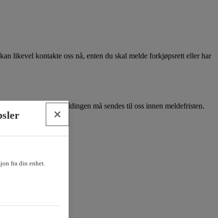
kan likevel kontakte oss nå, enten du skal melde forkjøpsrett eller har
finansieringsbevis. Meldingen må sendes til oss innen meldefristen.
psler
sjon fra din enhet.