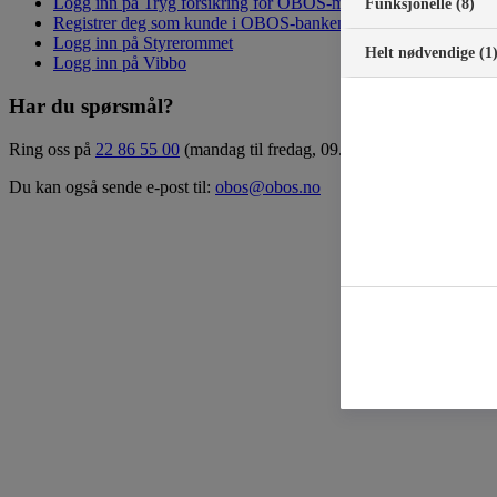
Logg inn på Tryg forsikring for OBOS-medlemmer
Funksjonelle (8)
Registrer deg som kunde i OBOS-banken
Logg inn på Styrerommet
Helt nødvendige (1
Logg inn på Vibbo
Har du spørsmål?
Ring oss på
22 86 55 00
(mandag til fredag, 09.00 – 15.00)
Du kan også sende e-post til:
obos@obos.no