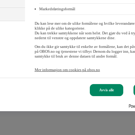
Markedsføringsformål
)
Du kan lese mer om de ulike formålene og hvilke leverandører
klikke på de ulike kategoriene.
Du kan trekke samtykkene når som helst. Det gjør du ved å tr
nederst til venstre og oppdatere samtykkene dine.
Om du ikke gir samtykke til enkelte av formålene, kan det på
på OBOS.no og tjenestene vi tilbyr. Dersom du logger inn, kan
samtykke til bruk av denne dataen til andre formål.
Mer informasjon om cookies på obos.no
Avvis alle