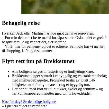
Behagelig reise
Hverken Jack eller Martine har noe imot den nye reiseveien.
– For min del er det beste med å bo såpass nært Oslo at det er greit å
besøke familie og venner der, sier Martine.
– Vi får mer for pengene, og det er roligere. Samtidig har vi nærhet
til shopping, kafé og restauranter.
Flytt rett inn på Brekketunet
Alle boligene selges til fastpris og er innflyttingsklare.
Brekketunet ligger sentralt i et hyggelig og veletablert nabolag
med småhusbebyggelse. Prosjektet består av totalt 146
leiligheter med frodig utearealer og et hyggelig tun.
Her bor du med kort vei til butikker, skoler og sentrum – og
har kun knappe 20 minutter med tog til hovedstaden.
Noe for deg? Se de ledige boligene
– Føler du at det er verdt det?