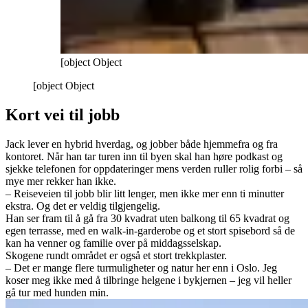
[object Object
[object Object
Kort vei til jobb
Jack lever en hybrid hverdag, og jobber både hjemmefra og fra
kontoret. Når han tar turen inn til byen skal han høre podkast og
sjekke telefonen for oppdateringer mens verden ruller rolig forbi – så
mye mer rekker han ikke.
– Reiseveien til jobb blir litt lenger, men ikke mer enn ti minutter
ekstra. Og det er veldig tilgjengelig.
Han ser fram til å gå fra 30 kvadrat uten balkong til 65 kvadrat og
egen terrasse, med en walk-in-garderobe og et stort spisebord så de
kan ha venner og familie over på middagsselskap.
Skogene rundt området er også et stort trekkplaster.
– Det er mange flere turmuligheter og natur her enn i Oslo. Jeg
koser meg ikke med å tilbringe helgene i bykjernen – jeg vil heller
gå tur med hunden min.