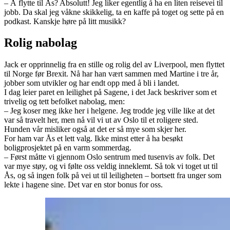
– Å flytte til Ås? Absolutt! Jeg liker egentlig å ha en liten reisevei til
jobb. Da skal jeg våkne skikkelig, ta en kaffe på toget og sette på en
podkast. Kanskje høre på litt musikk?
Rolig nabolag
Jack er opprinnelig fra en stille og rolig del av Liverpool, men flyttet
til Norge før Brexit. Nå har han vært sammen med Martine i tre år,
jobber som utvikler og har endt opp med å bli i landet.
I dag leier paret en leilighet på Sagene, i det Jack beskriver som et
trivelig og tett befolket nabolag, men:
– Jeg koser meg ikke her i helgene. Jeg trodde jeg ville like at det
var så travelt her, men nå vil vi ut av Oslo til et roligere sted.
Hunden vår misliker også at det er så mye som skjer her.
For ham var Ås et lett valg. Ikke minst etter å ha besøkt
boligprosjektet på en varm sommerdag.
– Først måtte vi gjennom Oslo sentrum med tusenvis av folk. Det
var mye støy, og vi følte oss veldig inneklemt. Så tok vi toget ut til
Ås, og så ingen folk på vei ut til leiligheten – bortsett fra unger som
lekte i hagene sine. Det var en stor bonus for oss.