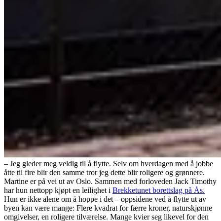
– Jeg gleder meg veldig til å flytte. Selv om hverdagen med å jobbe
åtte til fire blir den samme tror jeg dette blir roligere og grønnere.
Martine er på vei ut av Oslo. Sammen med forloveden Jack Timothy
har hun nettopp kjøpt en leilighet i
Brekketunet borettslag på Ås.
Hun er ikke alene om å hoppe i det – oppsidene ved å flytte ut av
byen kan være mange: Flere kvadrat for færre kroner, naturskjønne
omgivelser, en roligere tilværelse. Mange kvier seg likevel for den