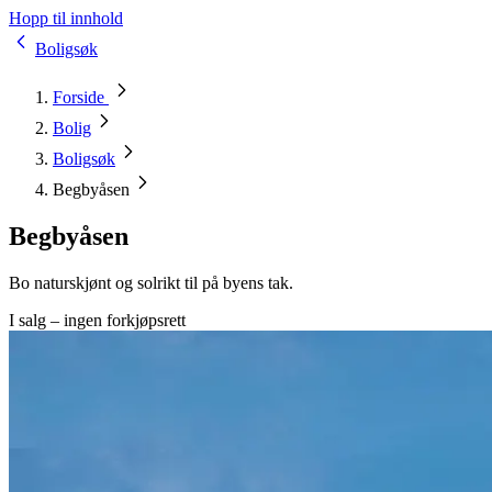
Hopp til innhold
Boligsøk
Forside
Bolig
Boligsøk
Begbyåsen
Begbyåsen
Bo naturskjønt og solrikt til på byens tak.
I salg – ingen forkjøpsrett