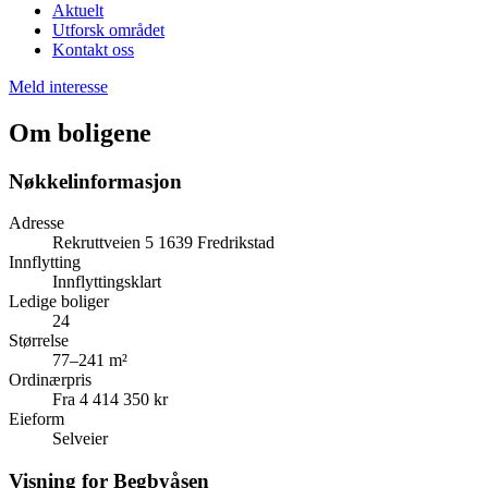
Aktuelt
Utforsk området
Kontakt oss
Meld interesse
Om boligene
Nøkkelinformasjon
Adresse
Rekruttveien 5 1639 Fredrikstad
Innflytting
Innflyttingsklart
Ledige boliger
24
Størrelse
77–241 m²
Ordinærpris
Fra 4 414 350 kr
Eieform
Selveier
Visning for Begbyåsen