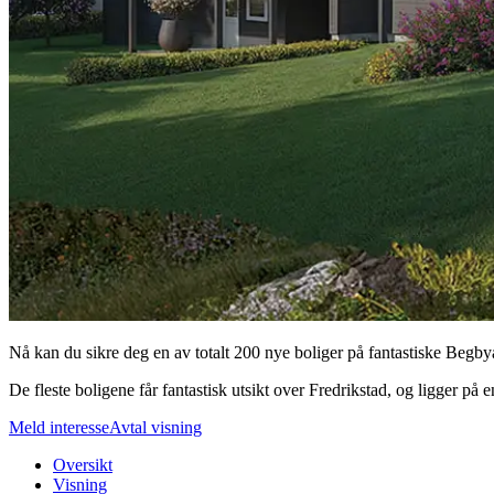
Nå kan du sikre deg en av totalt 200 nye boliger på fantastiske Begbyå
De fleste boligene får fantastisk utsikt over Fredrikstad, og ligger p
Meld interesse
Avtal visning
Oversikt
Visning