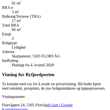
81 m²
BRA-e
5 m²
Balkong/Terrasse (TBA)
17 m²
Total BRA
86 m²
Etasje
2
Boligtype
Leilighet
Adresse
Skarpaneset, 5305 FLORVÅG
Innflytting
Planlagt fra 4. kvartal 2028
Visning for Byfjordporten
Ta kontakt med oss for å avtale en privatvisning. Bli bedre kjent
med området, prosjektet, de nye boligområdene og kjøpsprosessen.
Visningssenter:
Florvågøen 24, 5305 Florvåg
Se kart i Google
Kontaktpersoner