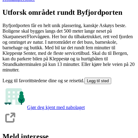
Utforsk området rundt Byfjordporten
Byfjordporten får en helt unik plassering, kanskje Askøys beste.
Boligene skal bygges langs det 500 meter lange neset på
Skarpaneset/Florvågøen. Her bor du tilbaketrukket, rett ved fjorden
og omringet av natur. I nærområdet er det buss, barneskole,
barnehage og butikk. Med bil tar det rundt fem minutter til
Kleppestø Senter, med de fleste servicetilbud. Skal du til Bergen,
kan du parkere bilen på Kleppestø og ta hurtigbåten til
Strandkaiterminalen på kun 13 minutter. Eller kjøre hele veien på 20
minutter.
Legg til favorittstedene dine og se reisetid.
Legg til sted
Gjør deg kjent med nabolaget
Meld interesse