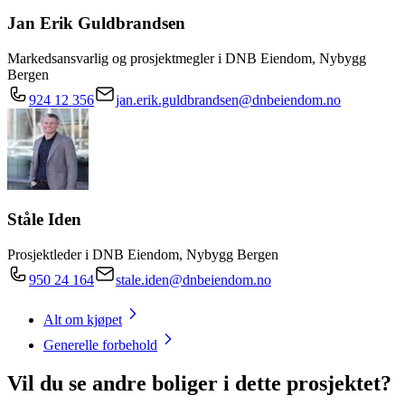
Jan Erik Guldbrandsen
Markedsansvarlig og prosjektmegler i DNB Eiendom, Nybygg
Bergen
924 12 356
jan.erik.guldbrandsen@dnbeiendom.no
Ståle Iden
Prosjektleder i DNB Eiendom, Nybygg Bergen
950 24 164
stale.iden@dnbeiendom.no
Alt om kjøpet
Generelle forbehold
Vil du se andre boliger i dette prosjektet?