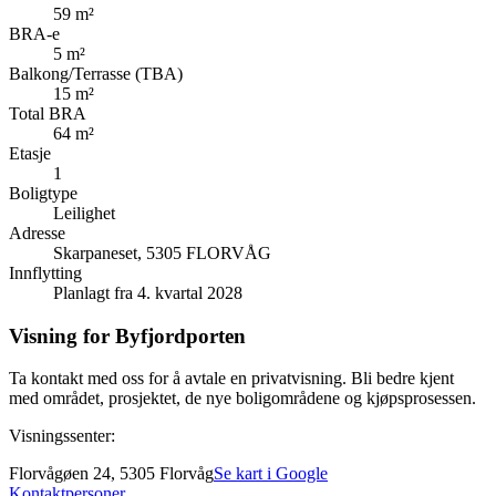
59 m²
BRA-e
5 m²
Balkong/Terrasse (TBA)
15 m²
Total BRA
64 m²
Etasje
1
Boligtype
Leilighet
Adresse
Skarpaneset, 5305 FLORVÅG
Innflytting
Planlagt fra 4. kvartal 2028
Visning for Byfjordporten
Ta kontakt med oss for å avtale en privatvisning. Bli bedre kjent
med området, prosjektet, de nye boligområdene og kjøpsprosessen.
Visningssenter:
Florvågøen 24, 5305 Florvåg
Se kart i Google
Kontaktpersoner