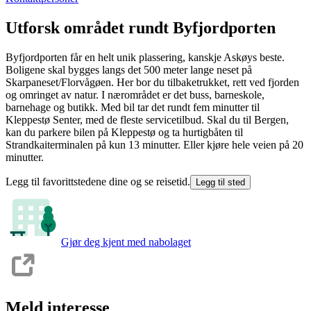
Utforsk området rundt Byfjordporten
Byfjordporten får en helt unik plassering, kanskje Askøys beste.
Boligene skal bygges langs det 500 meter lange neset på
Skarpaneset/Florvågøen. Her bor du tilbaketrukket, rett ved fjorden
og omringet av natur. I nærområdet er det buss, barneskole,
barnehage og butikk. Med bil tar det rundt fem minutter til
Kleppestø Senter, med de fleste servicetilbud. Skal du til Bergen,
kan du parkere bilen på Kleppestø og ta hurtigbåten til
Strandkaiterminalen på kun 13 minutter. Eller kjøre hele veien på 20
minutter.
Legg til favorittstedene dine og se reisetid.
Legg til sted
Gjør deg kjent med nabolaget
Meld interesse