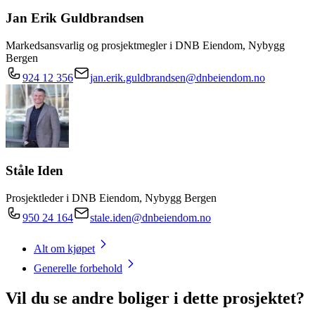
Jan Erik Guldbrandsen
Markedsansvarlig og prosjektmegler i DNB Eiendom, Nybygg
Bergen
924 12 356
jan.erik.guldbrandsen@dnbeiendom.no
Ståle Iden
Prosjektleder i DNB Eiendom, Nybygg Bergen
950 24 164
stale.iden@dnbeiendom.no
Alt om kjøpet
Generelle forbehold
Vil du se andre boliger i dette prosjektet?