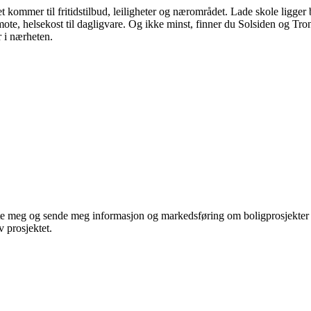
ommer til fritidstilbud, leiligheter og nærområdet. Lade skole ligger 
 mote, helsekost til dagligvare. Og ikke minst, finner du Solsiden og T
r i nærheten.
te meg og sende meg informasjon og markedsføring om boligprosjekter je
 prosjektet.