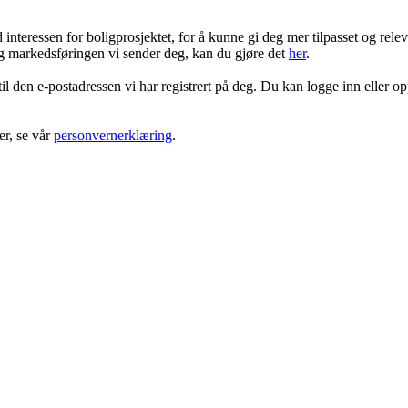
ressen for boligprosjektet, for å kunne gi deg mer tilpasset og rele
 markedsføringen vi sender deg, kan du gjøre det
her
.
 til den e-postadressen vi har registrert på deg. Du kan logge inn eller o
r, se vår
personvernerklæring
.