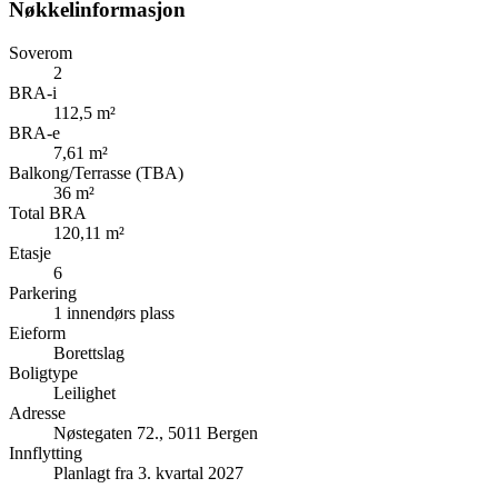
Nøkkelinformasjon
Soverom
2
BRA-i
112,5 m²
BRA-e
7,61 m²
Balkong/Terrasse (TBA)
36 m²
Total BRA
120,11 m²
Etasje
6
Parkering
1 innendørs plass
Eieform
Borettslag
Boligtype
Leilighet
Adresse
Nøstegaten 72., 5011 Bergen
Innflytting
Planlagt fra 3. kvartal 2027