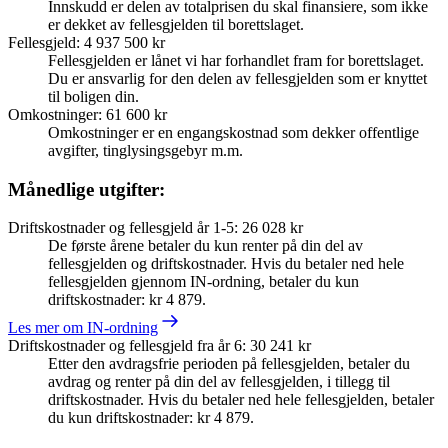
Innskudd er delen av totalprisen du skal finansiere, som ikke
er dekket av fellesgjelden til borettslaget.
Fellesgjeld
:
4 937 500 kr
Fellesgjelden er lånet vi har forhandlet fram for borettslaget.
Du er ansvarlig for den delen av fellesgjelden som er knyttet
til boligen din.
Omkostninger
:
61 600 kr
Omkostninger er en engangskostnad som dekker offentlige
avgifter, tinglysingsgebyr m.m.
Månedlige utgifter:
Driftskostnader og fellesgjeld år 1-5
:
26 028 kr
De første årene betaler du kun renter på din del av
fellesgjelden og driftskostnader. Hvis du betaler ned hele
fellesgjelden gjennom IN-ordning, betaler du kun
driftskostnader: kr 4 879.
Les mer om IN-ordning
Driftskostnader og fellesgjeld fra år 6
:
30 241 kr
Etter den avdragsfrie perioden på fellesgjelden, betaler du
avdrag og renter på din del av fellesgjelden, i tillegg til
driftskostnader. Hvis du betaler ned hele fellesgjelden, betaler
du kun driftskostnader: kr 4 879.