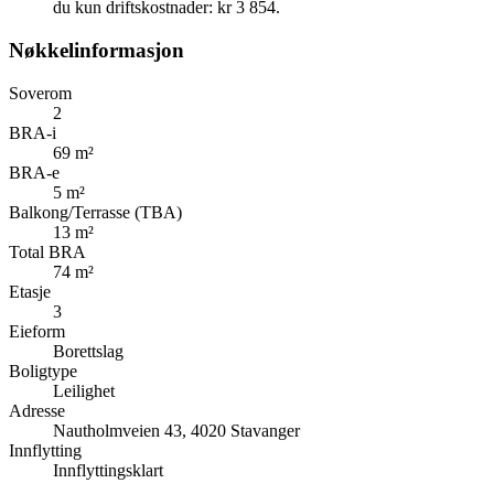
du kun driftskostnader: kr 3 854.
Nøkkelinformasjon
Soverom
2
BRA-i
69 m²
BRA-e
5 m²
Balkong/Terrasse (TBA)
13 m²
Total BRA
74 m²
Etasje
3
Eieform
Borettslag
Boligtype
Leilighet
Adresse
Nautholmveien 43, 4020 Stavanger
Innflytting
Innflyttingsklart