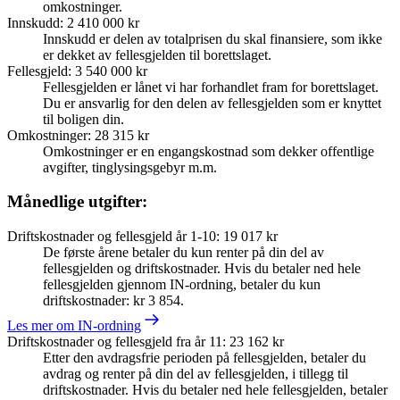
omkostninger.
Innskudd
:
2 410 000 kr
Innskudd er delen av totalprisen du skal finansiere, som ikke
er dekket av fellesgjelden til borettslaget.
Fellesgjeld
:
3 540 000 kr
Fellesgjelden er lånet vi har forhandlet fram for borettslaget.
Du er ansvarlig for den delen av fellesgjelden som er knyttet
til boligen din.
Omkostninger
:
28 315 kr
Omkostninger er en engangskostnad som dekker offentlige
avgifter, tinglysingsgebyr m.m.
Månedlige utgifter:
Driftskostnader og fellesgjeld år 1-10
:
19 017 kr
De første årene betaler du kun renter på din del av
fellesgjelden og driftskostnader. Hvis du betaler ned hele
fellesgjelden gjennom IN-ordning, betaler du kun
driftskostnader: kr 3 854.
Les mer om IN-ordning
Driftskostnader og fellesgjeld fra år 11
:
23 162 kr
Etter den avdragsfrie perioden på fellesgjelden, betaler du
avdrag og renter på din del av fellesgjelden, i tillegg til
driftskostnader. Hvis du betaler ned hele fellesgjelden, betaler